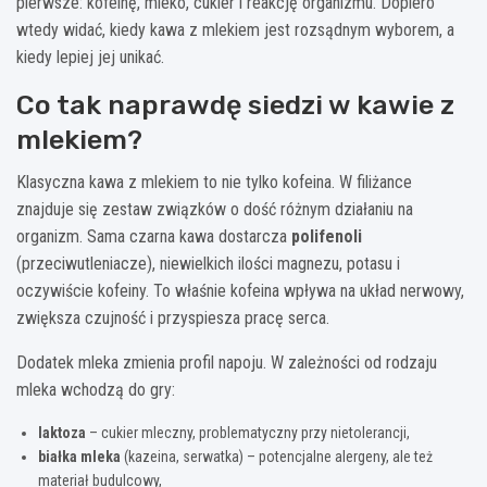
pierwsze: kofeinę, mleko, cukier i reakcję organizmu. Dopiero
wtedy widać, kiedy kawa z mlekiem jest rozsądnym wyborem, a
kiedy lepiej jej unikać.
Co tak naprawdę siedzi w kawie z
mlekiem?
Klasyczna kawa z mlekiem to nie tylko kofeina. W filiżance
znajduje się zestaw związków o dość różnym działaniu na
organizm. Sama czarna kawa dostarcza
polifenoli
(przeciwutleniacze), niewielkich ilości magnezu, potasu i
oczywiście kofeiny. To właśnie kofeina wpływa na układ nerwowy,
zwiększa czujność i przyspiesza pracę serca.
Dodatek mleka zmienia profil napoju. W zależności od rodzaju
mleka wchodzą do gry:
laktoza
– cukier mleczny, problematyczny przy nietolerancji,
białka mleka
(kazeina, serwatka) – potencjalne alergeny, ale też
materiał budulcowy,