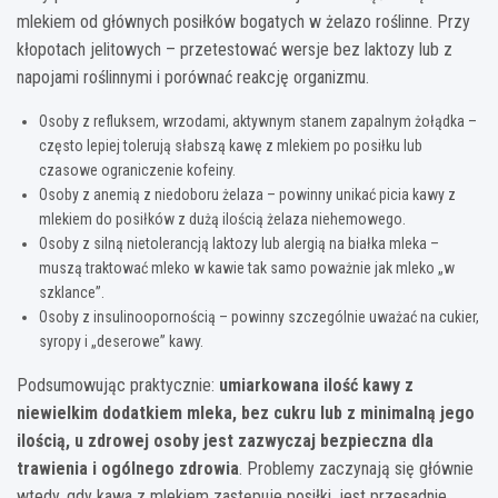
mlekiem od głównych posiłków bogatych w żelazo roślinne. Przy
kłopotach jelitowych – przetestować wersje bez laktozy lub z
napojami roślinnymi i porównać reakcję organizmu.
Osoby z refluksem, wrzodami, aktywnym stanem zapalnym żołądka –
często lepiej tolerują słabszą kawę z mlekiem po posiłku lub
czasowe ograniczenie kofeiny.
Osoby z anemią z niedoboru żelaza – powinny unikać picia kawy z
mlekiem do posiłków z dużą ilością żelaza niehemowego.
Osoby z silną nietolerancją laktozy lub alergią na białka mleka –
muszą traktować mleko w kawie tak samo poważnie jak mleko „w
szklance”.
Osoby z insulinoopornością – powinny szczególnie uważać na cukier,
syropy i „deserowe” kawy.
Podsumowując praktycznie:
umiarkowana ilość kawy z
niewielkim dodatkiem mleka, bez cukru lub z minimalną jego
ilością, u zdrowej osoby jest zazwyczaj bezpieczna dla
trawienia i ogólnego zdrowia
. Problemy zaczynają się głównie
wtedy, gdy kawa z mlekiem zastępuje posiłki, jest przesadnie