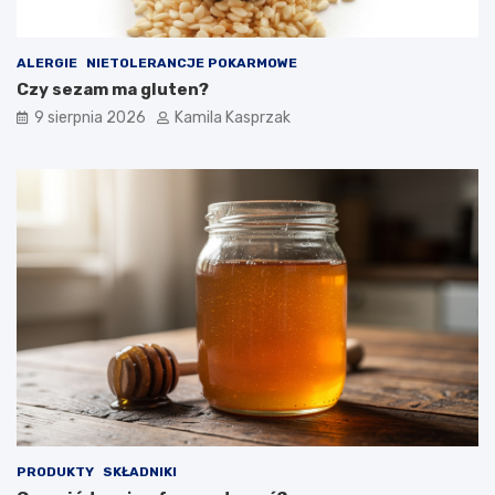
e
z
p
ALERGIE
NIETOLERANCJE POKARMOWE
i
Czy sezam ma gluten?
e
c
9 sierpnia 2026
Kamila Kasprzak
z
n
e
d
l
a
z
d
r
o
w
i
a
?
PRODUKTY
SKŁADNIKI