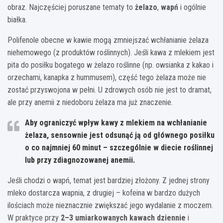
obraz. Najczęściej poruszane tematy to
żelazo
,
wapń
i ogólnie
białka.
Polifenole obecne w kawie mogą zmniejszać wchłanianie żelaza
niehemowego (z produktów roślinnych). Jeśli kawa z mlekiem jest
pita do posiłku bogatego w żelazo roślinne (np. owsianka z kakao i
orzechami, kanapka z hummusem), część tego żelaza może nie
zostać przyswojona w pełni. U zdrowych osób nie jest to dramat,
ale przy anemii z niedoboru żelaza ma już znaczenie.
Aby ograniczyć wpływ kawy z mlekiem na wchłanianie
żelaza, sensownie jest odsunąć ją od głównego posiłku
o co najmniej
60 minut
– szczególnie w diecie roślinnej
lub przy zdiagnozowanej anemii.
Jeśli chodzi o wapń, temat jest bardziej złożony. Z jednej strony
mleko dostarcza wapnia, z drugiej – kofeina w bardzo dużych
ilościach może nieznacznie zwiększać jego wydalanie z moczem.
W praktyce przy
2–3 umiarkowanych kawach dziennie
i