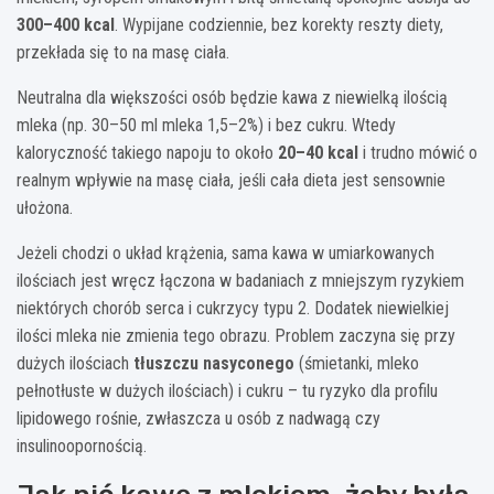
300–400 kcal
. Wypijane codziennie, bez korekty reszty diety,
przekłada się to na masę ciała.
Neutralna dla większości osób będzie kawa z niewielką ilością
mleka (np. 30–50 ml mleka 1,5–2%) i bez cukru. Wtedy
kaloryczność takiego napoju to około
20–40 kcal
i trudno mówić o
realnym wpływie na masę ciała, jeśli cała dieta jest sensownie
ułożona.
Jeżeli chodzi o układ krążenia, sama kawa w umiarkowanych
ilościach jest wręcz łączona w badaniach z mniejszym ryzykiem
niektórych chorób serca i cukrzycy typu 2. Dodatek niewielkiej
ilości mleka nie zmienia tego obrazu. Problem zaczyna się przy
dużych ilościach
tłuszczu nasyconego
(śmietanki, mleko
pełnotłuste w dużych ilościach) i cukru – tu ryzyko dla profilu
lipidowego rośnie, zwłaszcza u osób z nadwagą czy
insulinoopornością.