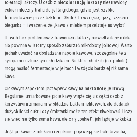
tolerancji laktozy. U osób z
nietolerancją laktozy
niestrawiony
cukier mleczny trafia do jelita grubego, gdzie jest szybko
fermentowany przez bakterie. Skutek to wzdęcia, gazy, czasem
biegunka – i wrażenie, że „kawa z mlekiem przelatuje na wylot”.
U osób bez problemów z trawieniem laktozy niewielka ilość mleka
nie powinna w istotny sposób zaburzać mikrobioty jelitowej. Warto
jednak uważać na dosładzane napoje kawowe, szczególnie te z
syropami i sztucznymi słodzikami. Niektóre słodziki (np. poliole)
mogą nasilać fermentację w jelitach i wzdęcia bardziej niż sama
kawa.
Ciekawym aspektem jest wpływ kawy na
mikroflorę jelitową
.
Regularne, umiarkowane picie kawy wiąże się u części osób z
korzystnymi zmianami w składzie bakterii jelitowych, ale dodatek
dużych ilości cukru czy śmietanki może ten efekt niwelować. Liczy
się więc nie tylko sama kawa, ale cały „pakiet”, jaki ląduje w kubku.
Jeśli po kawie z mlekiem regularnie pojawiają się bóle brzucha,