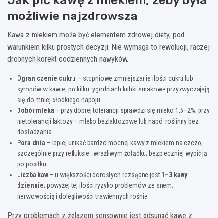
Jak pić kawę z mlekiem, żeby była
możliwie najzdrowsza
Kawa z mlekiem może być elementem zdrowej diety, pod
warunkiem kilku prostych decyzji. Nie wymaga to rewolucji, raczej
drobnych korekt codziennych nawyków.
Ograniczenie cukru
– stopniowe zmniejszanie ilości cukru lub
syropów w kawie; po kilku tygodniach kubki smakowe przyzwyczajają
się do mniej słodkiego napoju.
Dobór mleka
– przy dobrej tolerancji sprawdzi się mleko 1,5–2%; przy
nietolerancji laktozy – mleko bezlaktozowe lub napój roślinny bez
dosładzania.
Pora dnia
– lepiej unikać bardzo mocnej kawy z mlekiem na czczo,
szczególnie przy refluksie i wrażliwym żołądku; bezpieczniej wypić ją
po posiłku.
Liczba kaw
– u większości dorosłych rozsądne jest
1–3 kawy
dziennie
; powyżej tej ilości ryzyko problemów ze snem,
nerwowością i dolegliwości trawiennych rośnie.
Przy problemach z żelazem sensownie jest odsunąć kawę z