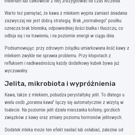
minimum lub całkowicie z niej zrezygnować na czas leczenia.
Warto też pamiętać, że kawa z mlekiem wypita zamiast śniadania
zazwyczaj nie jest dobrą strategią. Brak „normalnego” posiłku
oznacza brak błonnika, odpowiedniej ilości białka i tłuszczu, co
odbija się i na trawieniu, i na poziomie energii w ciągu dnia.
Podsumowując: przy zdrowym żołądku umiarkowana ilość kawy z
mlekiem zwykle nie sprawia problemu. Przy kłopotach z
refluksem i nadkwaśnością każdy dodatkowy kubek bywa już
wyczuwalny.
Jelita, mikrobiota i wypróżnienia
Kawa, także z mlekiem, pobudza perystaltykę jelit. To dlatego u
wielu osób „poranna kawa” łączy się automatycznie z wizytą w
toalecie. Na poziomie jelit działa mieszanka kofeiny, gorzkich
związków z kawy oraz zmiany poziomu hormonów jelitowych.
Dodatek mleka może ten efekt nasilać lub osłabiać, zależnie od