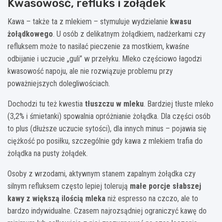
Kwasowość, refluks i żołądek
Kawa – także ta z mlekiem – stymuluje wydzielanie
kwasu
żołądkowego
. U osób z delikatnym żołądkiem, nadżerkami czy
refluksem może to nasilać pieczenie za mostkiem, kwaśne
odbijanie i uczucie „guli” w przełyku. Mleko częściowo łagodzi
kwasowość napoju, ale nie rozwiązuje problemu przy
poważniejszych dolegliwościach.
Dochodzi tu też kwestia
tłuszczu w mleku
. Bardziej tłuste mleko
(3,2% i śmietanki) spowalnia opróżnianie żołądka. Dla części osób
to plus (dłuższe uczucie sytości), dla innych minus – pojawia się
ciężkość po posiłku, szczególnie gdy kawa z mlekiem trafia do
żołądka na pusty żołądek.
Osoby z wrzodami, aktywnym stanem zapalnym żołądka czy
silnym refluksem często lepiej tolerują
małe porcje słabszej
kawy z większą ilością mleka
niż espresso na czczo, ale to
bardzo indywidualne. Czasem najrozsądniej ograniczyć kawę do