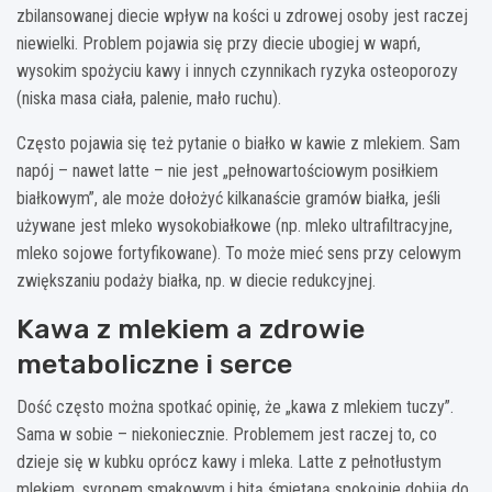
zbilansowanej diecie wpływ na kości u zdrowej osoby jest raczej
niewielki. Problem pojawia się przy diecie ubogiej w wapń,
wysokim spożyciu kawy i innych czynnikach ryzyka osteoporozy
(niska masa ciała, palenie, mało ruchu).
Często pojawia się też pytanie o białko w kawie z mlekiem. Sam
napój – nawet latte – nie jest „pełnowartościowym posiłkiem
białkowym”, ale może dołożyć kilkanaście gramów białka, jeśli
używane jest mleko wysokobiałkowe (np. mleko ultrafiltracyjne,
mleko sojowe fortyfikowane). To może mieć sens przy celowym
zwiększaniu podaży białka, np. w diecie redukcyjnej.
Kawa z mlekiem a zdrowie
metaboliczne i serce
Dość często można spotkać opinię, że „kawa z mlekiem tuczy”.
Sama w sobie – niekoniecznie. Problemem jest raczej to, co
dzieje się w kubku oprócz kawy i mleka. Latte z pełnotłustym
mlekiem, syropem smakowym i bitą śmietaną spokojnie dobija do