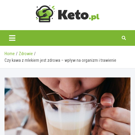
Skip
to
content
keto.pl
Home
Zdrowie
Czy kawa z mlekiem jest zdrowa – wpływ na organizm i trawienie