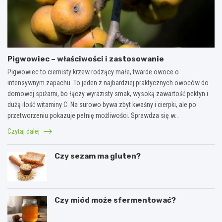
Pigwowiec – właściwości i zastosowanie
Pigwowiec to ciernisty krzew rodzący małe, twarde owoce o
intensywnym zapachu. To jeden z najbardziej praktycznych owoców do
domowej spiżarni, bo łączy wyrazisty smak, wysoką zawartość pektyn i
dużą ilość witaminy C. Na surowo bywa zbyt kwaśny i cierpki, ale po
przetworzeniu pokazuje pełnię możliwości. Sprawdza się w…
Czytaj dalej
Czy sezam ma gluten?
Czy miód może sfermentować?