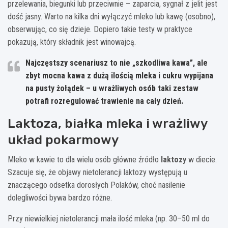
przelewania, biegunki lub przeciwnie – zaparcia, sygnał z jelit jest
dość jasny. Warto na kilka dni wyłączyć mleko lub kawę (osobno),
obserwując, co się dzieje. Dopiero takie testy w praktyce
pokazują, który składnik jest winowajcą.
Najczęstszy scenariusz to nie „szkodliwa kawa”, ale
zbyt mocna kawa z dużą ilością mleka i cukru wypijana
na pusty żołądek – u wrażliwych osób taki zestaw
potrafi rozregulować trawienie na cały dzień.
Laktoza, białka mleka i wrażliwy
układ pokarmowy
Mleko w kawie to dla wielu osób główne źródło
laktozy
w diecie.
Szacuje się, że objawy nietolerancji laktozy występują u
znaczącego odsetka dorosłych Polaków, choć nasilenie
dolegliwości bywa bardzo różne.
Przy niewielkiej nietolerancji mała ilość mleka (np. 30–50 ml do