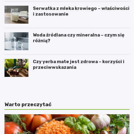
Serwatka z mleka krowiego – właściwości
i zastosowanie
Woda źródlana czy mineralna – czym się
różnią?
Czy yerba mate jest zdrowa – korzyści i
przeciwwskazania
P
C
r
z
z
y
e
k
p
o
Warto przeczytać
i
r
s
z
n
y
a
s
d
t
a
a