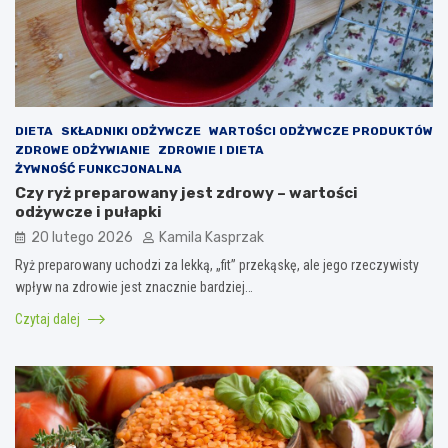
DIETA
SKŁADNIKI ODŻYWCZE
WARTOŚCI ODŻYWCZE PRODUKTÓW
ZDROWE ODŻYWIANIE
ZDROWIE I DIETA
ŻYWNOŚĆ FUNKCJONALNA
Czy ryż preparowany jest zdrowy – wartości
odżywcze i pułapki
20 lutego 2026
Kamila Kasprzak
Ryż preparowany uchodzi za lekką, „fit” przekąskę, ale jego rzeczywisty
wpływ na zdrowie jest znacznie bardziej…
Czytaj dalej