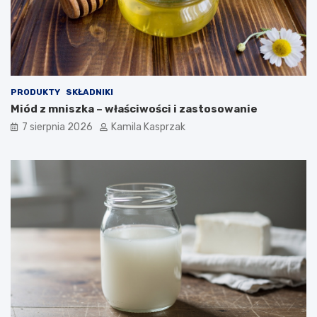
e
s
t
b
e
z
p
PRODUKTY
SKŁADNIKI
i
Miód z mniszka – właściwości i zastosowanie
e
c
7 sierpnia 2026
Kamila Kasprzak
z
n
e
d
l
a
z
d
r
o
w
i
a
?