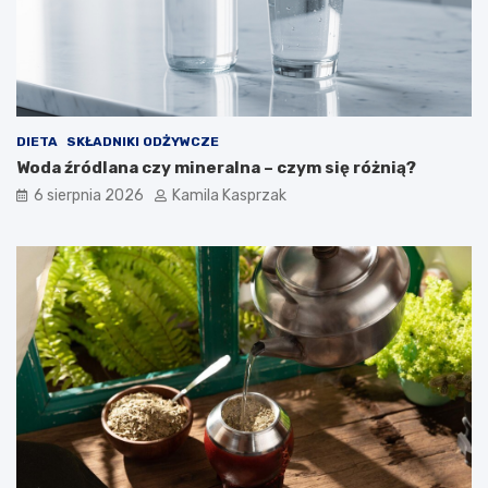
s
t
b
e
z
p
i
DIETA
SKŁADNIKI ODŻYWCZE
e
Woda źródlana czy mineralna – czym się różnią?
c
z
6 sierpnia 2026
Kamila Kasprzak
n
e
d
l
a
z
d
r
o
w
i
a
?