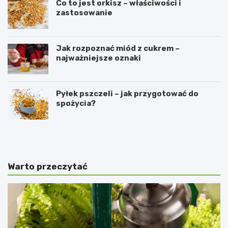
Co to jest orkisz – właściwości i
zastosowanie
Jak rozpoznać miód z cukrem –
najważniejsze oznaki
Pyłek pszczeli – jak przygotować do
spożycia?
P
C
r
z
z
y
e
k
p
o
Warto przeczytać
i
r
s
z
n
y
a
s
d
t
a
a
n
n