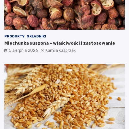
s
t
b
e
z
p
i
PRODUKTY
SKŁADNIKI
e
Miechunka suszona – właściwości i zastosowanie
c
z
5 sierpnia 2026
Kamila Kasprzak
n
e
d
l
a
z
d
r
o
w
i
a
?