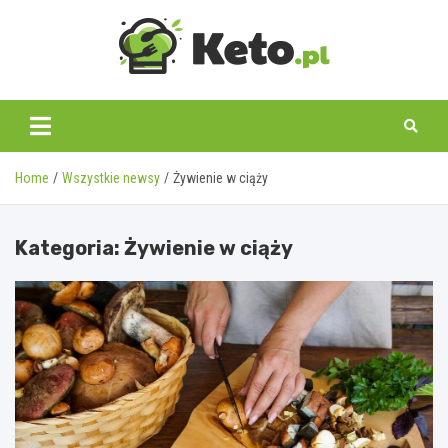
Skip
to
content
keto.pl
Home
Wszystkie newsy
Żywienie w ciąży
Kategoria:
Żywienie w ciąży