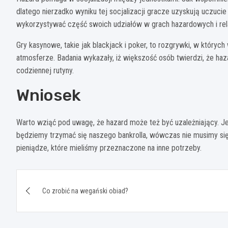
dlatego nierzadko wyniku tej socjalizacji gracze uzyskują uczucie r
wykorzystywać część swoich udziałów w grach hazardowych i rela
Gry kasynowe, takie jak blackjack i poker, to rozgrywki, w któryc
atmosferze. Badania wykazały, iż większość osób twierdzi, że h
codziennej rutyny.
Wniosek
Warto wziąć pod uwagę, że hazard może też być uzależniający. J
będziemy trzymać się naszego bankrolla, wówczas nie musimy si
pieniądze, które mieliśmy przeznaczone na inne potrzeby.
Nawigacja
Co zrobić na wegański obiad?
wpisu