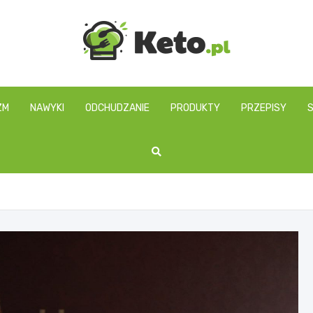
keto.pl
ZM
NAWYKI
ODCHUDZANIE
PRODUKTY
PRZEPISY