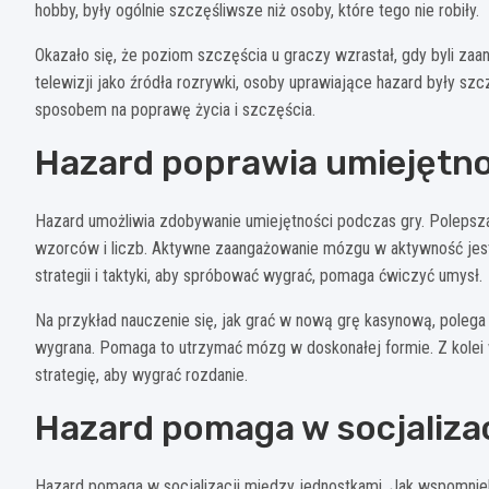
hobby, były ogólnie szczęśliwsze niż osoby, które tego nie robiły.
Okazało się, że poziom szczęścia u graczy wzrastał, gdy byli za
telewizji jako źródła rozrywki, osoby uprawiające hazard były 
sposobem na poprawę życia i szczęścia.
Hazard poprawia umiejętno
Hazard umożliwia zdobywanie umiejętności podczas gry. Poleps
wzorców i liczb. Aktywne zaangażowanie mózgu w aktywność jes
strategii i taktyki, aby spróbować wygrać, pomaga ćwiczyć umysł.
Na przykład nauczenie się, jak grać w nową grę kasynową, polega na
wygrana. Pomaga to utrzymać mózg w doskonałej formie. Z kolei
strategię, aby wygrać rozdanie.
Hazard pomaga w socjalizac
Hazard pomaga w socjalizacji między jednostkami. Jak wspomnieliś