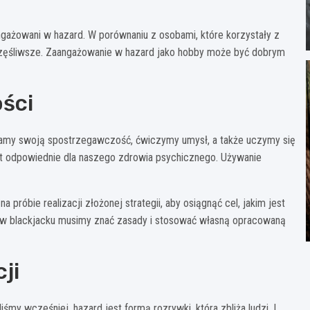
angażowani w hazard. W porównaniu z osobami, które korzystały z
szczęśliwsze. Zaangażowanie w hazard jako hobby może być dobrym
ści
zamy swoją spostrzegawczość, ćwiczymy umysł, a także uczymy się
t odpowiednie dla naszego zdrowia psychicznego. Używanie
 próbie realizacji złożonej strategii, aby osiągnąć cel, jakim jest
 w blackjacku musimy znać zasady i stosować własną opracowaną
ji
my wcześniej, hazard jest formą rozrywki, która zbliża ludzi. I