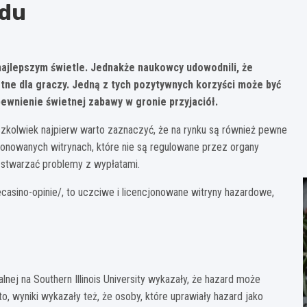
rdu
najlepszym świetle. Jednakże naukowcy udowodnili, że
tne dla graczy. Jedną z tych pozytywnych korzyści może być
pewnienie świetnej zabawy w gronie przyjaciół.
zkolwiek najpierw warto zaznaczyć, że na rynku są również pewne
cjonowanych witrynach, które nie są regulowane przez organy
stwarzać problemy z wypłatami.
iecasino-opinie/, to uczciwe i licencjonowane witryny hazardowe,
nej na Southern Illinois University wykazały, że hazard może
, wyniki wykazały też, że osoby, które uprawiały hazard jako