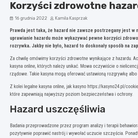
Korzyści zdrowotne haza
16 grudnia 2022
Kamila Kasprzak
Prawda jest taka, że hazard nie zawsze postrzegany jest w 
uprawianie hazardu ​​może wykazywać pewne korzyści zdrowo
rozrywka. Jakby nie było, hazard to doskonały sposób na za
Za chwilę omówimy korzyści zdrowotne wynikające z hazardu. Ac
kasyna online, których należy unikać. Mowa oczywiście o nielicen
rządowe. Takie kasyna mogą oferować ustawioną rozgrywkę albo 
Z kolei legalne kasyna online, jak kasyno https://kasyno24.pl/cook
które zapewniają najwyższy poziom bezpieczeństwa i ochrony.
Hazard uszczęśliwia
Badania przeprowadzone przez program analizy i terapii behawioral
pozytywnie poprawić nastrój i wywołać uczucie szczęścia. Ponadto