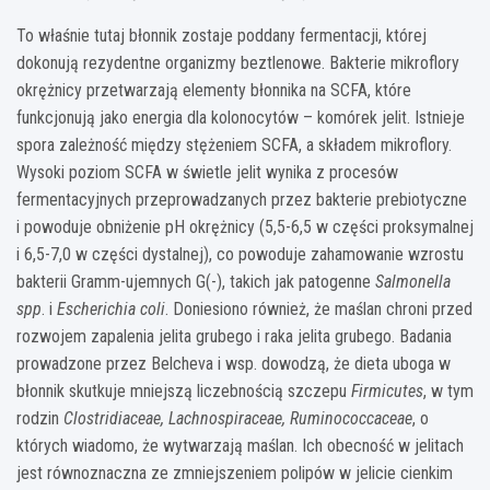
To właśnie tutaj błonnik zostaje poddany fermentacji, której
dokonują rezydentne organizmy beztlenowe. Bakterie mikroflory
okrężnicy przetwarzają elementy błonnika na SCFA, które
funkcjonują jako energia dla kolonocytów – komórek jelit. Istnieje
spora zależność między stężeniem SCFA, a składem mikroflory.
Wysoki poziom SCFA w świetle jelit wynika z procesów
fermentacyjnych przeprowadzanych przez bakterie prebiotyczne
i powoduje obniżenie pH okrężnicy (5,5-6,5 w części proksymalnej
i 6,5-7,0 w części dystalnej), co powoduje zahamowanie wzrostu
bakterii Gramm-ujemnych G(-), takich jak patogenne
Salmonella
spp
. i
Escherichia coli
. Doniesiono również, że maślan chroni przed
rozwojem zapalenia jelita grubego i raka jelita grubego. Badania
prowadzone przez Belcheva i wsp. dowodzą, że dieta uboga w
błonnik skutkuje mniejszą liczebnością szczepu
Firmicutes
, w tym
rodzin
Clostridiaceae, Lachnospiraceae, Ruminococcaceae
, o
których wiadomo, że wytwarzają maślan. Ich obecność w jelitach
jest równoznaczna ze zmniejszeniem polipów w jelicie cienkim