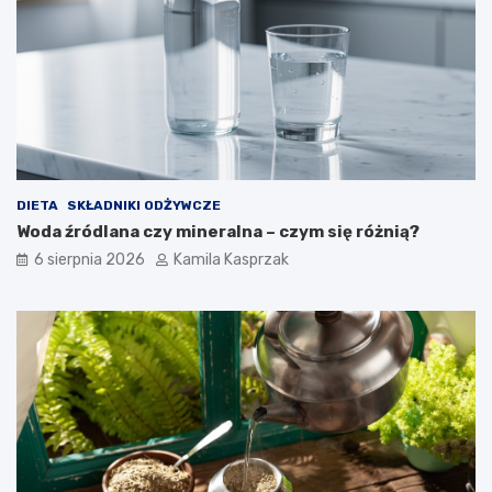
r
o
w
i
a
?
DIETA
SKŁADNIKI ODŻYWCZE
Woda źródlana czy mineralna – czym się różnią?
6 sierpnia 2026
Kamila Kasprzak