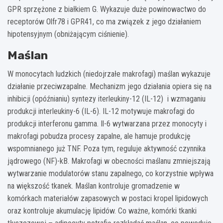
GPR sprzężone z białkiem G. Wykazuje duże powinowactwo do
receptorów Olfr78 i GPR41, co ma związek z jego działaniem
hipotensyjnym (obniżającym ciśnienie).
Maślan
W monocytach ludzkich (niedojrzałe makrofagi) maślan wykazuje
działanie przeciwzapalne. Mechanizm jego działania opiera się na
inhibicji (opóźnianiu) syntezy iterleukiny-12 (IL-12) i wzmaganiu
produkcji interleukiny-6 (IL-6). IL-12 motywuje makrofagi do
produkcji interferonu gamma. Il-6 wytwarzana przez monocyty i
makrofagi pobudza procesy zapalne, ale hamuje produkcję
wspomnianego już TNF. Poza tym, reguluje aktywność czynnika
jądrowego (NF)-kB. Makrofagi w obecności maślanu zmniejszają
wytwarzanie modulatorów stanu zapalnego, co korzystnie wpływa
na większość tkanek. Maślan kontroluje gromadzenie w
komórkach materiałów zapasowych w postaci kropel lipidowych
oraz kontroluje akumulację lipidów. Co ważne, komórki tkanki