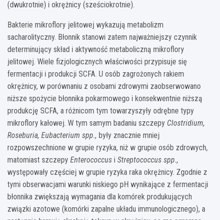
(dwukrotnie) i okrężnicy (sześciokrotnie).
Bakterie mikroflory jelitowej wykazują metabolizm
sacharolityczny. Błonnik stanowi zatem najważniejszy czynnik
determinujący skład i aktywność metaboliczną mikroflory
jelitowej. Wiele fizjologicznych właściwości przypisuje się
fermentacji i produkcji SCFA. U osób zagrożonych rakiem
okrężnicy, w porównaniu z osobami zdrowymi zaobserwowano
niższe spożycie błonnika pokarmowego i konsekwentnie niższą
produkcję SCFA, a różnicom tym towarzyszyły odrębne typy
mikroflory kałowej. W tym samym badaniu szczepy
Clostridium,
Roseburia, Eubacterium spp.,
były znacznie mniej
rozpowszechnione w grupie ryzyka, niż w grupie osób zdrowych,
matomiast szczepy
Enterococcus
i
Streptococcus spp.,
występowały częściej w grupie ryzyka raka okrężnicy. Zgodnie z
tymi obserwacjami warunki niskiego pH wynikające z fermentacji
błonnika zwiększają wymagania dla komórek produkujących
związki azotowe (komórki zapalne układu immunologicznego), a