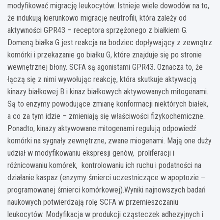
modyfikować migrację leukocytów. Istnieje wiele dowodów na to,
że indukują kierunkowo migrację neutrofili, która zależy od
aktywności GPR43 – receptora sprzężonego z białkiem G.
Domeną białka G jest reakcja na bodziec dopływający z zewnątrz
komórki i przekazanie go białku G, które znajduje się po stronie
wewnętrznej błony. SCFA są agonistami GPR43. Oznacza to, że
łączą się z nimi wywołując reakcję, która skutkuje aktywacją
kinazy białkowej B i kinaz białkowych aktywowanych mitogenami.
Są to enzymy powodujące zmianę konformacji niektórych białek,
a co za tym idzie – zmieniają się właściwości fizykochemiczne.
Ponadto, kinazy aktywowane mitogenami regulują odpowiedź
komórki na sygnały zewnętrzne, zwane miogenami. Mają one duży
udział w modyfikowaniu ekspresji genów, proliferacji i
różnicowaniu komórek, kontrolowaniu ich ruchu i podatności na
działanie kaspaz (enzymy śmierci uczestniczące w apoptozie –
programowanej śmierci komórkowej).Wyniki najnowszych badań
naukowych potwierdzają rolę SCFA w przemieszczaniu
leukocytów. Modyfikacja w produkcji cząsteczek adhezyjnych i