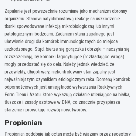
Zapalenie jest powszechnie rozumiane jako mechanizm obronny
organizmu. Stanowi natychmiastową reakcję na uszkodzenie
tkanki spowodowane infekcją mikrobiologiczną lub innymi
patologicznymi bodźcami. Zadaniem stanu zapalnego jest
ułatwienie drogi dla komórek immunologicznych do miejsca
uszkodzonego. Stąd, bierze się gorączka i obrzęki – naczynia się
rozszczelniają, by komórki fagocytujące (rozkładające wroga)
mogły przedostać się do celu. Należy jednak wiedzieć, że
przewlekły, długotrwały, niekontrolowany stan zapalny jest
najważniejszym czynnikiem etiologicznym raka. Domeną komórek
odpornościowych jest umiejętność wytwarzania Reaktywnych
Form Tlenu i Azotu, które wykazują działanie utleniające na białka,
tłuszcze i zasady azotowe w DNA, co znacznie przyspiesza
starzenie i prowokuje rozwój nowotworów.
Propionian
Propionian podobnie jak octan może być wiązany przez receptory