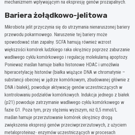
mechanizmem wpływającym na ekspresję genów prozapalnych.
Bariera żołądkowo-jelitowa
Mikrobiota jelit przyczynia się do utrzymania nienaruszonej bariery
przewodu pokarmowego. Naruszenie tej bariery może
spowodować stan zapalny. SCFA hamują również wzrost
większości komórek ludzkiego raka okrężnicy poprzez zaburzanie
wadliwego cyklu komórkowego i regulację molekularną apoptozy.
Ponieważ maślan hamuje białko histonowe HDAC i umożliwia
hiperacetylację histonów (białka wiążące DNA w chromatynie –
substancji obecnej w jądrze komórkowym, zbudowanej głównie z
DNA i białek), powoduje aktywację genów uczestniczących w
kontrolowaniu podziałów komórkowych. Indukcja jednego z białek
(p21) powoduje zatrzymanie wadliwego cyklu komórkowego w
fazie G1. Poza tym, przy stężeniu wyższym, niż 0,5 mmol/L
maślan hamuje przerzutowanie komórek okrężnicy drogą
zwiększenia ekspresji genów przeciwprzerzutowych, z użyciem
metaloproteinaz- enzymów uczestniczących w procesach