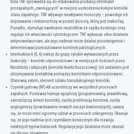
Rola TNF sprowadza się do indukowania produkcji interleukin
prozapalnych „zwołujących” w miejsce uszkodzenia kolejne komórki
stanu zapalnego. TNF aktywuje nieaktywne monocyty – powoduje ich
dojrzewanie i metamorfozę w postać dorosłą, którą jest makrofag.
Ponadto, stymuluje uwalnianie neutrofilów ze szpiku kostnego oraz
reguluje ich właściwości cytotoksyczne. TNF wykazuje silne działanie
antynowotworowe, ale jego nadmiar może działać proonkogennie i
determinować przerzutowanie komórek patologicznych.
Interleukina-6 (IL-6) należy do grupy cytokin wytwarzanych przez
leukocyty – komórki odpornościowe i w mniejszych ilościach przez
fibroblasty i adipocyty (komórki tkanki tłuszczowej). Ich zadaniem jest
utrzymywanie kontaktów pomiędzy komórkami odpornościowymi.
Stanowią zatem, element szlaku transdukcyjnego komórki.
Czynnik jądrowy (NF)-kB uczestniczy we wszystkich procesach
zapalnych. Ponieważ hamuje apoptozę (programowaną, prawidłową,
samobójczą śmierć komórki), nasila proliferację komórek, nasila
angiogenezę (powstawanie nowych naczyń krwionośnych), uważa
się, że może mieć ogromny udział w procesach onkogenezy. Okazuje
się, że jego nadmiar jest czynnikiem koniecznym dla rozwoju
niektórych typów białaczek. Regulacja jego działania może okazać
się dla nas zbawienna.