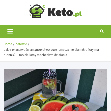
Skip
to
content
keto.pl
Home
Zdrowie
Jakie właściwości antynowotworowe i znaczenie dla mikroflory ma
błonnik? – molekularny mechanizm działania