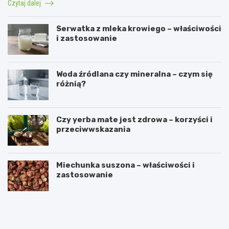
Czytaj dalej
Serwatka z mleka krowiego – właściwości
i zastosowanie
Woda źródlana czy mineralna – czym się
różnią?
Czy yerba mate jest zdrowa – korzyści i
przeciwwskazania
Miechunka suszona – właściwości i
zastosowanie
P
C
r
z
z
y
e
k
p
o