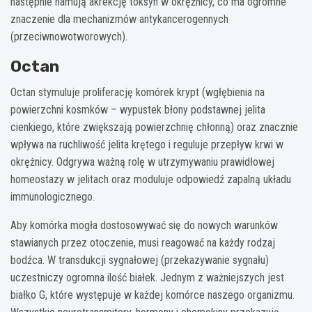
następnie hamują akrekcję toksyn w okrężnicy, co ma ogromne
znaczenie dla mechanizmów antykancerogennych
(przeciwnowotworowych).
Octan
Octan stymuluje proliferację komórek krypt (wgłębienia na
powierzchni kosmków – wypustek błony podstawnej jelita
cienkiego, które zwiększają powierzchnię chłonną) oraz znacznie
wpływa na ruchliwość jelita krętego i reguluje przepływ krwi w
okrężnicy. Odgrywa ważną rolę w utrzymywaniu prawidłowej
homeostazy w jelitach oraz moduluje odpowiedź zapalną układu
immunologicznego.
Aby komórka mogła dostosowywać się do nowych warunków
stawianych przez otoczenie, musi reagować na każdy rodzaj
bodźca. W transdukcji sygnałowej (przekazywanie sygnału)
uczestniczy ogromna ilość białek. Jednym z ważniejszych jest
białko G, które występuje w każdej komórce naszego organizmu.