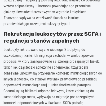
tłuszczowej – adipocyty potrafią rozkładać maślan, co powoduje
wzrost adiponektyny – hormonu powodującego przemianę
glukozy i kwasów tłuszczowych w wątrobie i mięśniach.
Znacząco wpływa na wrażliwość tkanek na insulinę,
przeciwdziałając rozwojowi cukrzycy typu II.
Rekrutacja leukocytów przez SCFA i
regulacja stanów zapalnych
Leukocyty rekrutowane są z krwiobiegu. Stąd płyną do
uszkodzonej tkanki. Ich migracja zachodzi w wieloetapowym
procesie, w który zaangażowane są szeregi prozapalnych białek,
takich jak cząsteczki adhezyjne i chemokiny. Cząsteczki
adhezyjne umożliwiają przyleganie komórek immunologicznych do
innych jednostek, co stanowi warunek prawidłowego przebiegu
odpowiedzi immunologicznej – unieszkodliwienia patogenu.
Chemokiny są białkami odpornościowymi, które zdolne są do
samodzielnego ruchu, wpływają na migrację poszczególnych
komórek odpornościowych w tkankach. SCFA potrafią