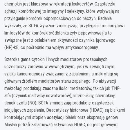
chemokin jest kluczowa w rekrutacji leukocytów. Cząsteczki
adhezji komórkowej to integryny i selektyny, które wpływają na
przyleganie komórek odpornościowych do naczyń. Badania
wykazały, że SCFA wyraźnie zmniejszają przyleganie monocytów i
limfocytów do komórek śródbłonka żyły pępowinowej, a to
związane jest z osłabieniem aktywności czynnika jądrowego
(NF)-kB, co pośrednio ma wpływ antykancerogenny.
Szeroka gama cytokin i innych mediatorów prozapalnych
uczestniczy zarówno w wewnętrznym, jak i w zewnętrznym
szlaku kancerogenezy związanej z zapaleniem, a makrofagi są
głównym źródłem mediatorów stanu zapalnego. Po aktywacji
makrofagi produkują znaczne ilości mediatorów, takich jak TNF-
alfa (czynnik martwicy nowotworów), interleukiny, chemokiny,
tlenek azotu (NO). SCFA zmniejszają produkcję cząsteczek
inicjujących zapalenie. Deacetylazy histonowe (HDAC) są białkami
kontrolującymi stopień acetylacji białek oraz ekspresję genów.
Maślan potrafi zahamować aktywność HDAC, co jest głównym