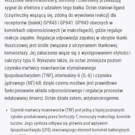
Wszystkie neurotransmitery, hormony i chemokiny przekazują
sygnał do efektora z udziałem tego białka. Octan stanowi ligand
(cząsteczkę wiążącą się, zdolną do wywołania reakcji) dla
receptorów (białek) GPR43 i GPR41. GPR43 obecnych w
komórkach odpornościowych (w makrofagach), gdzie reguluje
reakcje zapalne. Regulacja odpowiedzi zapalnej w obrębie tkanki
tłuszczowej jest ściśle związana z utrzymaniem tkankowej
homeostazy. Jej zaburzenie wiąże się z występowaniem otyłości i
cukrzycy typu II. Wykazano także, że octan zmniejsza poziom
czynnika martwicy nowotworów stymulowanego
lipopolisacharydem (TNF), interleukiny-6 (IL-6) i czynnika
jądrowego (NF)-kB, dzięki czemu możliwe jest prawidłowe
funkcjonowanie układu odpornościowego i regulacja procesów
indukowanej śmierci. Octan działa zatem, antykancerogennie.
Czynnik martwicy nowotworów (TNF) jest jedną z lepiej poznanych
cytokin produkowaną przez limfocyty T, monocyty makrofagi, komórki
tuczne. Jego synteza odbywa się głównie pod wpływem
lipopolisacharydu (LPS) stanowiącego element komórek bakteryjnych.