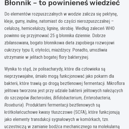
Błonnik – to powinieneś wiedzieć
Do elementów rozpuszczalnych w wodzie zalicza się pektynę,
kleje, gumy, inulinę, natomiast do części nierozpuszczalnej –
celulozę, hemicelulozy, ligninę, skrobię. Według zaleceń WHO
powinno się przyjmować 25 g błonnika dziennie. Dobrze
zbilansowana, bogato błonnikowa dieta zapobiega rozwojowi
cukrzycy typu II, otyłości, miażdżycy. Ponadto, umożliwia
utrzymanie w jelitach bogatej flory bakteryjnej.
Wynika to stąd, że polisacharydy, które dla człowieka są
nieprzyswajalne, śmiało mogą funkcjonować jako pokarm dla
bakterii, które trawią go drogą beztlenowej fermentacji. Mikroflora
jelitowa tworzona jest przy udziale bakterii jelitowych należących
do szczepów
Bacteroides, Bifidobacterium, Enterobacteria,
Roseburia
). Produktami fermentacji beztlenowych są
krótkołańcuchowe kwasy tłuszczowe (SCFA), które funkcjonują
jako elementy transdukcji sygnałowych w komórkach, tzn.
uczestniczą w zamianie bodźca mechanicznego na molekularną