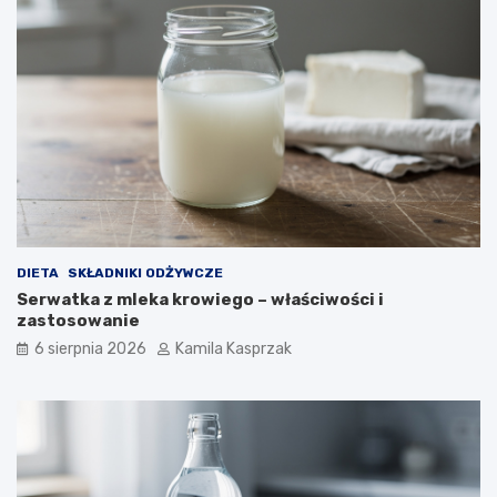
c
z
n
e
j
j
e
s
t
b
e
z
p
DIETA
SKŁADNIKI ODŻYWCZE
i
Serwatka z mleka krowiego – właściwości i
e
zastosowanie
c
z
6 sierpnia 2026
Kamila Kasprzak
n
e
d
l
a
z
d