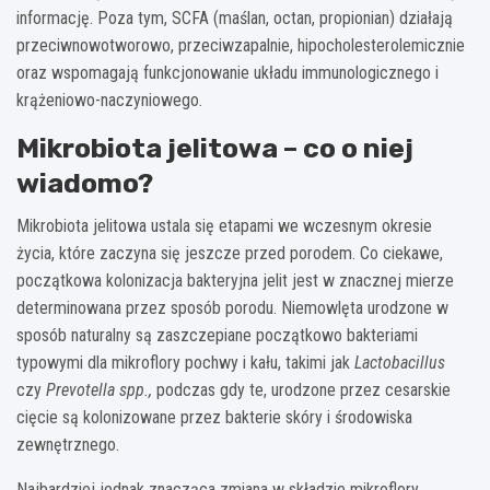
informację. Poza tym, SCFA (maślan, octan, propionian) działają
przeciwnowotworowo, przeciwzapalnie, hipocholesterolemicznie
oraz wspomagają funkcjonowanie układu immunologicznego i
krążeniowo-naczyniowego.
Mikrobiota jelitowa – co o niej
wiadomo?
Mikrobiota jelitowa ustala się etapami we wczesnym okresie
życia, które zaczyna się jeszcze przed porodem. Co ciekawe,
początkowa kolonizacja bakteryjna jelit jest w znacznej mierze
determinowana przez sposób porodu. Niemowlęta urodzone w
sposób naturalny są zaszczepiane początkowo bakteriami
typowymi dla mikroflory pochwy i kału, takimi jak
Lactobacillus
czy
Prevotella spp.,
podczas gdy te, urodzone przez cesarskie
cięcie są kolonizowane przez bakterie skóry i środowiska
zewnętrznego.
Najbardziej jednak znacząca zmiana w składzie mikroflory