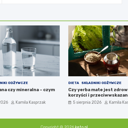
NIKI ODŻYWCZE
DIETA
SKŁADNIKI ODŻYWCZE
ana czy mineralna – czym
Czy yerba mate jest zdrow
korzyści i przeciwwskazan
 2026
Kamila Kasprzak
5 sierpnia 2026
Kamila Ka
Copyright © 2026
keto.pl