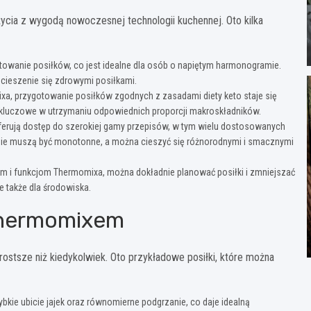
ycia z wygodą nowoczesnej technologii kuchennej. Oto kilka
towanie posiłków, co jest idealne dla osób o napiętym harmonogramie.
 cieszenie się zdrowymi posiłkami.
a, przygotowanie posiłków zgodnych z zasadami diety keto staje się
t kluczowe w utrzymaniu odpowiednich proporcji makroskładników.
ferują dostęp do szerokiej gamy przepisów, w tym wielu dostosowanych
eto nie muszą być monotonne, a można cieszyć się różnorodnymi i smacznymi
om i funkcjom Thermomixa, można dokładnie planować posiłki i zmniejszać
le także dla środowiska.
 Thermomixem
ostsze niż kiedykolwiek. Oto przykładowe posiłki, które można
kie ubicie jajek oraz równomierne podgrzanie, co daje idealną