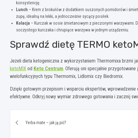
konsystencję.
Lunch
– Krem z brokułów z dodatkiem suszonych pomidorów i śmiet
zupę, idealną na lekki, a jednocześnie sycący posiłek.
Kolacja
– Kurczak w sosie śmietanowym z pieczonymi warzywami. Dzi
soczystego kurczaka i chrupiące warzywa w jednym urządzeniu.
Sprawdź dietę TERMO ketoM
Jeżeli dieta ketogeniczna z wykorzystaniem Thermomixa brzmi ja
ketoMIX
od
Keto Centrum
. Oferują oni specjalnie przygotowane 
wielofunkcyjnych typu Thermomix, Lidlomix czy Biedromix.
Dzięki gotowym przepisom i wsparciu ekspertów, wprowadzenie di
efektywne. Odkryj nowy wymiar zdrowego gotowania i zacznij swo
Nawigacja
Yerba mate – jak ją pić?
wpisu