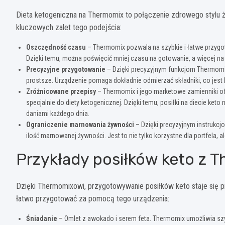
Dieta ketogeniczna na Thermomix to połączenie zdrowego stylu ż
kluczowych zalet tego podejścia:
Oszczędność czasu
– Thermomix pozwala na szybkie i łatwe przygo
Dzięki temu, można poświęcić mniej czasu na gotowanie, a więcej na
Precyzyjne przygotowanie
– Dzięki precyzyjnym funkcjom Thermomix
prostsze. Urządzenie pomaga dokładnie odmierzać składniki, co jes
Zróżnicowane przepisy
– Thermomix i jego marketowe zamienniki o
specjalnie do diety ketogenicznej. Dzięki temu, posiłki na diecie k
daniami każdego dnia.
Ograniczenie marnowania żywności
– Dzięki precyzyjnym instrukcj
ilość marnowanej żywności. Jest to nie tylko korzystne dla portfela, a
Przykłady posiłków keto z
Dzięki Thermomixowi, przygotowywanie posiłków keto staje się pr
łatwo przygotować za pomocą tego urządzenia:
Śniadanie
– Omlet z awokado i serem feta. Thermomix umożliwia szyb