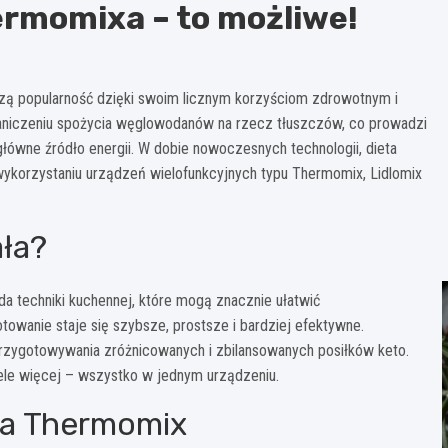
ermomixa – to możliwe!
kszą popularność dzięki swoim licznym korzyściom zdrowotnym i
raniczeniu spożycia węglowodanów na rzecz tłuszczów, co prowadzi
główne źródło energii. W dobie nowoczesnych technologii, dieta
wykorzystaniu urządzeń wielofunkcyjnych typu Thermomix, Lidlomix
ała?
da techniki kuchennej, które mogą znacznie ułatwić
towanie staje się szybsze, prostsze i bardziej efektywne.
 przygotowywania zróżnicowanych i zbilansowanych posiłków keto.
ele więcej – wszystko w jednym urządzeniu.
 na Thermomix