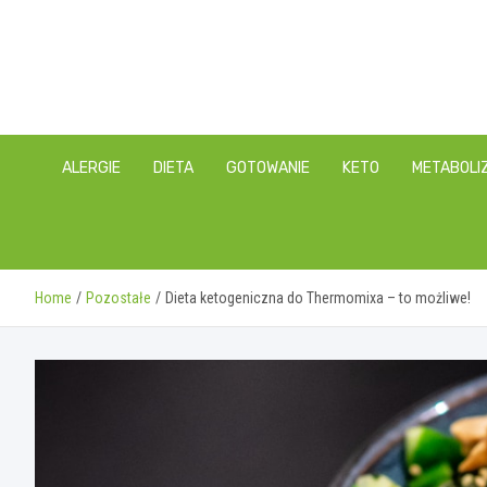
Skip
to
content
ALERGIE
DIETA
GOTOWANIE
KETO
METABOLI
Home
Pozostałe
Dieta ketogeniczna do Thermomixa – to możliwe!