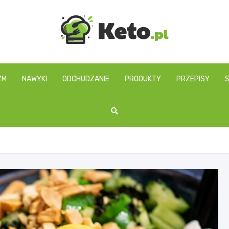
keto.pl
ZM
NAWYKI
ODCHUDZANIE
PRODUKTY
PRZEPISY