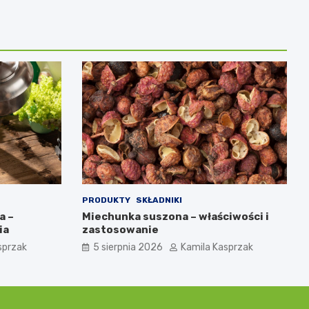
PRODUKTY
SKŁADNIKI
a –
Miechunka suszona – właściwości i
ia
zastosowanie
sprzak
5 sierpnia 2026
Kamila Kasprzak