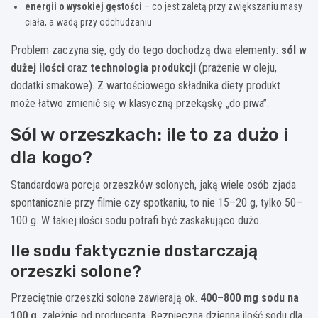
energii o wysokiej gęstości
– co jest zaletą przy zwiększaniu masy
ciała, a wadą przy odchudzaniu
Problem zaczyna się, gdy do tego dochodzą dwa elementy:
sól w
dużej ilości
oraz
technologia produkcji
(prażenie w oleju,
dodatki smakowe). Z wartościowego składnika diety produkt
może łatwo zmienić się w klasyczną przekąskę „do piwa”.
Sól w orzeszkach: ile to za dużo i
dla kogo?
Standardowa porcja orzeszków solonych, jaką wiele osób zjada
spontanicznie przy filmie czy spotkaniu, to nie 15–20 g, tylko 50–
100 g. W takiej ilości sodu potrafi być zaskakująco dużo.
Ile sodu faktycznie dostarczają
orzeszki solone?
Przeciętnie orzeszki solone zawierają ok.
400–800 mg sodu na
100 g
, zależnie od producenta. Bezpieczna dzienna ilość sodu dla