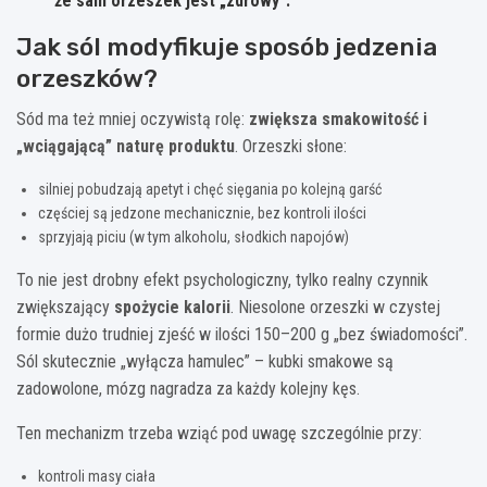
że sam orzeszek jest „zdrowy”.
Jak sól modyfikuje sposób jedzenia
orzeszków?
Sód ma też mniej oczywistą rolę:
zwiększa smakowitość i
„wciągającą” naturę produktu
. Orzeszki słone:
silniej pobudzają apetyt i chęć sięgania po kolejną garść
częściej są jedzone mechanicznie, bez kontroli ilości
sprzyjają piciu (w tym alkoholu, słodkich napojów)
To nie jest drobny efekt psychologiczny, tylko realny czynnik
zwiększający
spożycie kalorii
. Niesolone orzeszki w czystej
formie dużo trudniej zjeść w ilości 150–200 g „bez świadomości”.
Sól skutecznie „wyłącza hamulec” – kubki smakowe są
zadowolone, mózg nagradza za każdy kolejny kęs.
Ten mechanizm trzeba wziąć pod uwagę szczególnie przy:
kontroli masy ciała