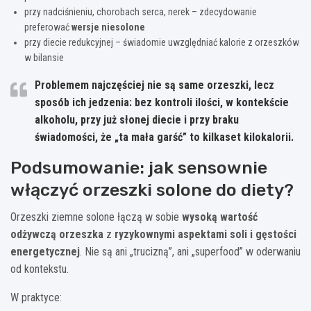
przy nadciśnieniu, chorobach serca, nerek – zdecydowanie
preferować
wersje niesolone
przy diecie redukcyjnej – świadomie uwzględniać kalorie z orzeszków
w bilansie
Problemem najczęściej nie są same orzeszki, lecz
sposób ich jedzenia: bez kontroli ilości, w kontekście
alkoholu, przy już słonej diecie i przy braku
świadomości, że „ta mała garść” to kilkaset kilokalorii.
Podsumowanie: jak sensownie
włączyć orzeszki solone do diety?
Orzeszki ziemne solone łączą w sobie
wysoką wartość
odżywczą orzeszka
z
ryzykownymi aspektami soli i gęstości
energetycznej
. Nie są ani „trucizną”, ani „superfood” w oderwaniu
od kontekstu.
W praktyce: