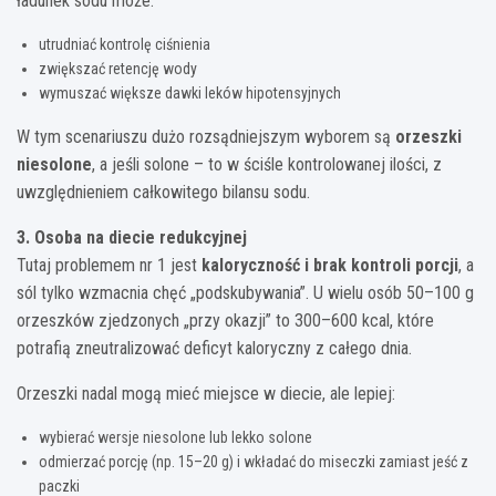
ładunek sodu może:
utrudniać kontrolę ciśnienia
zwiększać retencję wody
wymuszać większe dawki leków hipotensyjnych
W tym scenariuszu dużo rozsądniejszym wyborem są
orzeszki
niesolone
, a jeśli solone – to w ściśle kontrolowanej ilości, z
uwzględnieniem całkowitego bilansu sodu.
3. Osoba na diecie redukcyjnej
Tutaj problemem nr 1 jest
kaloryczność i brak kontroli porcji
, a
sól tylko wzmacnia chęć „podskubywania”. U wielu osób 50–100 g
orzeszków zjedzonych „przy okazji” to 300–600 kcal, które
potrafią zneutralizować deficyt kaloryczny z całego dnia.
Orzeszki nadal mogą mieć miejsce w diecie, ale lepiej:
wybierać wersje niesolone lub lekko solone
odmierzać porcję (np. 15–20 g) i wkładać do miseczki zamiast jeść z
paczki