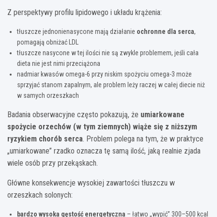
Z perspektywy profilu lipidowego i układu krążenia:
tłuszcze jednonienasycone mają działanie
ochronne dla serca
,
pomagają obniżać LDL
tłuszcze nasycone w tej ilości nie są zwykle problemem, jeśli cała
dieta nie jest nimi przeciążona
nadmiar kwasów omega-6 przy niskim spożyciu omega-3 może
sprzyjać stanom zapalnym, ale problem leży raczej w całej diecie niż
w samych orzeszkach
Badania obserwacyjne często pokazują, że
umiarkowane
spożycie orzechów (w tym ziemnych) wiąże się z niższym
ryzykiem chorób serca
. Problem polega na tym, że w praktyce
„umiarkowane” rzadko oznacza tę samą ilość, jaką realnie zjada
wiele osób przy przekąskach.
Główne konsekwencje wysokiej zawartości tłuszczu w
orzeszkach solonych:
bardzo wysoka gęstość energetyczna
– łatwo „wypić” 300–500 kcal