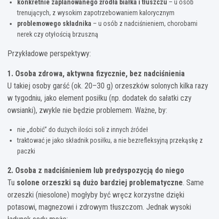
konkretnie zaplanowanego źródła białka i tłuszczu
– u osób
trenujących, z wysokim zapotrzebowaniem kalorycznym
problemowego składnika
– u osób z nadciśnieniem, chorobami
nerek czy otyłością brzuszną
Przykładowe perspektywy:
1. Osoba zdrowa, aktywna fizycznie, bez nadciśnienia
U takiej osoby garść (ok. 20–30 g) orzeszków solonych kilka razy
w tygodniu, jako element posiłku (np. dodatek do sałatki czy
owsianki), zwykle nie będzie problemem. Ważne, by:
nie „dobić” do dużych ilości soli z innych źródeł
traktować je jako składnik posiłku, a nie bezrefleksyjną przekąskę z
paczki
2. Osoba z nadciśnieniem lub predyspozycją do niego
Tu
solone orzeszki są dużo bardziej problematyczne
. Same
orzeszki (niesolone) mogłyby być wręcz korzystne dzięki
potasowi, magnezowi i zdrowym tłuszczom. Jednak wysoki