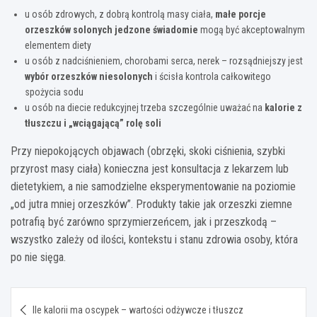
u osób zdrowych, z dobrą kontrolą masy ciała,
małe porcje
orzeszków solonych jedzone świadomie
mogą być akceptowalnym
elementem diety
u osób z nadciśnieniem, chorobami serca, nerek – rozsądniejszy jest
wybór orzeszków niesolonych
i ścisła kontrola całkowitego
spożycia sodu
u osób na diecie redukcyjnej trzeba szczególnie uważać na
kalorie z
tłuszczu i „wciągającą” rolę soli
Przy niepokojących objawach (obrzęki, skoki ciśnienia, szybki
przyrost masy ciała) konieczna jest konsultacja z lekarzem lub
dietetykiem, a nie samodzielne eksperymentowanie na poziomie
„od jutra mniej orzeszków”. Produkty takie jak orzeszki ziemne
potrafią być zarówno sprzymierzeńcem, jak i przeszkodą –
wszystko zależy od ilości, kontekstu i stanu zdrowia osoby, która
po nie sięga.
Nawigacja
Ile kalorii ma oscypek – wartości odżywcze i tłuszcz