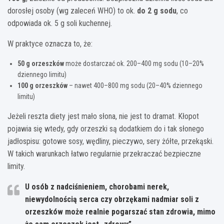
dorosłej osoby (wg zaleceń WHO) to ok.
do 2 g sodu
, co
odpowiada ok. 5 g soli kuchennej.
W praktyce oznacza to, że:
50 g orzeszków
może dostarczać ok. 200–400 mg sodu (10–20%
dziennego limitu)
100 g orzeszków
– nawet 400–800 mg sodu (20–40% dziennego
limitu)
Jeżeli reszta diety jest mało słona, nie jest to dramat. Kłopot
pojawia się wtedy, gdy orzeszki są dodatkiem do i tak słonego
jadłospisu: gotowe sosy, wędliny, pieczywo, sery żółte, przekąski.
W takich warunkach łatwo regularnie przekraczać bezpieczne
limity.
U osób z nadciśnieniem, chorobami nerek,
niewydolnością serca czy obrzękami nadmiar soli z
orzeszków może realnie pogarszać stan zdrowia, mimo