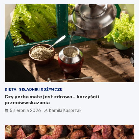
e
d
l
a
z
d
r
o
w
i
a
?
DIETA
SKŁADNIKI ODŻYWCZE
Czy yerba mate jest zdrowa – korzyści i
przeciwwskazania
5 sierpnia 2026
Kamila Kasprzak