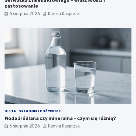
Serwatka z mleka krowiego – właściwości i
o
zastosowanie
g
6 sierpnia 2026
Kamila Kasprzak
e
n
i
c
z
n
e
j
j
e
s
t
b
e
z
p
i
DIETA
SKŁADNIKI ODŻYWCZE
e
Woda źródlana czy mineralna – czym się różnią?
c
z
6 sierpnia 2026
Kamila Kasprzak
n