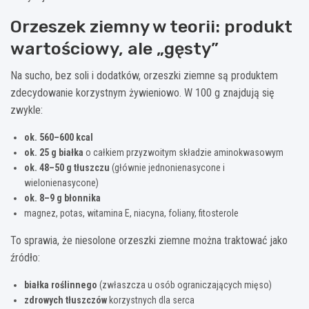
Orzeszek ziemny w teorii: produkt
wartościowy, ale „gęsty”
Na sucho, bez soli i dodatków, orzeszki ziemne są produktem
zdecydowanie korzystnym żywieniowo. W 100 g znajdują się
zwykle:
ok. 560–600 kcal
ok. 25 g białka
o całkiem przyzwoitym składzie aminokwasowym
ok. 48–50 g tłuszczu
(głównie jednonienasycone i
wielonienasycone)
ok. 8–9 g błonnika
magnez, potas, witamina E, niacyna, foliany, fitosterole
To sprawia, że niesolone orzeszki ziemne można traktować jako
źródło:
białka roślinnego
(zwłaszcza u osób ograniczających mięso)
zdrowych tłuszczów
korzystnych dla serca