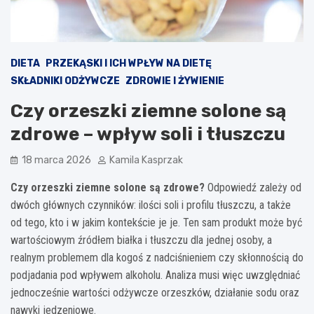
DIETA
PRZEKĄSKI I ICH WPŁYW NA DIETĘ
SKŁADNIKI ODŻYWCZE
ZDROWIE I ŻYWIENIE
Czy orzeszki ziemne solone są
zdrowe – wpływ soli i tłuszczu
18 marca 2026
Kamila Kasprzak
Czy orzeszki ziemne solone są zdrowe?
Odpowiedź zależy od
dwóch głównych czynników: ilości soli i profilu tłuszczu, a także
od tego, kto i w jakim kontekście je je. Ten sam produkt może być
wartościowym źródłem białka i tłuszczu dla jednej osoby, a
realnym problemem dla kogoś z nadciśnieniem czy skłonnością do
podjadania pod wpływem alkoholu. Analiza musi więc uwzględniać
jednocześnie wartości odżywcze orzeszków, działanie sodu oraz
nawyki jedzeniowe.