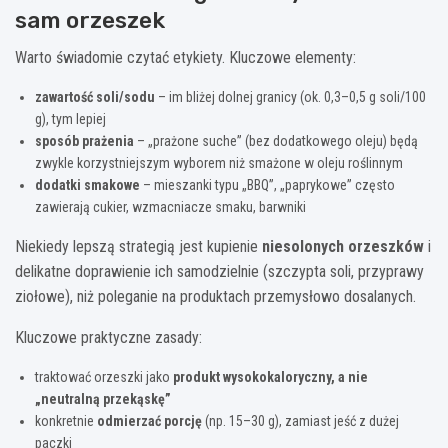
sam orzeszek
Warto świadomie czytać etykiety. Kluczowe elementy:
zawartość soli/sodu
– im bliżej dolnej granicy (ok. 0,3–0,5 g soli/100
g), tym lepiej
sposób prażenia
– „prażone suche” (bez dodatkowego oleju) będą
zwykle korzystniejszym wyborem niż smażone w oleju roślinnym
dodatki smakowe
– mieszanki typu „BBQ”, „paprykowe” często
zawierają cukier, wzmacniacze smaku, barwniki
Niekiedy lepszą strategią jest kupienie
niesolonych orzeszków
i
delikatne doprawienie ich samodzielnie (szczypta soli, przyprawy
ziołowe), niż poleganie na produktach przemysłowo dosalanych.
Kluczowe praktyczne zasady:
traktować orzeszki jako
produkt wysokokaloryczny, a nie
„neutralną przekąskę”
konkretnie
odmierzać porcję
(np. 15–30 g), zamiast jeść z dużej
paczki