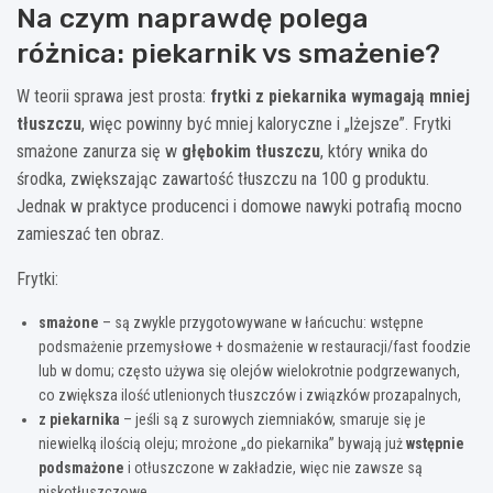
Na czym naprawdę polega
różnica: piekarnik vs smażenie?
W teorii sprawa jest prosta:
frytki z piekarnika wymagają mniej
tłuszczu
, więc powinny być mniej kaloryczne i „lżejsze”. Frytki
smażone zanurza się w
głębokim tłuszczu
, który wnika do
środka, zwiększając zawartość tłuszczu na 100 g produktu.
Jednak w praktyce producenci i domowe nawyki potrafią mocno
zamieszać ten obraz.
Frytki:
smażone
– są zwykle przygotowywane w łańcuchu: wstępne
podsmażenie przemysłowe + dosmażenie w restauracji/fast foodzie
lub w domu; często używa się olejów wielokrotnie podgrzewanych,
co zwiększa ilość utlenionych tłuszczów i związków prozapalnych,
z piekarnika
– jeśli są z surowych ziemniaków, smaruje się je
niewielką ilością oleju; mrożone „do piekarnika” bywają już
wstępnie
podsmażone
i otłuszczone w zakładzie, więc nie zawsze są
niskotłuszczowe.