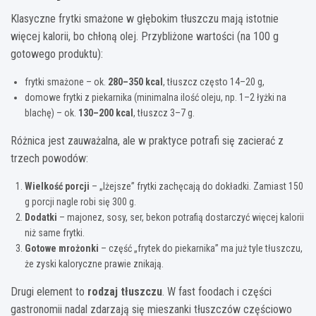
Klasyczne frytki smażone w głębokim tłuszczu mają istotnie
więcej kalorii, bo chłoną olej. Przybliżone wartości (na 100 g
gotowego produktu):
frytki smażone – ok.
280–350 kcal
, tłuszcz często 14–20 g,
domowe frytki z piekarnika (minimalna ilość oleju, np. 1–2 łyżki na
blachę) – ok.
130–200 kcal
, tłuszcz 3–7 g.
Różnica jest zauważalna, ale w praktyce potrafi się zacierać z
trzech powodów:
Wielkość porcji
– „lżejsze” frytki zachęcają do dokładki. Zamiast 150
g porcji nagle robi się 300 g.
Dodatki
– majonez, sosy, ser, bekon potrafią dostarczyć więcej kalorii
niż same frytki.
Gotowe mrożonki
– część „frytek do piekarnika” ma już tyle tłuszczu,
że zyski kaloryczne prawie znikają.
Drugi element to
rodzaj tłuszczu
. W fast foodach i części
gastronomii nadal zdarzają się mieszanki tłuszczów częściowo