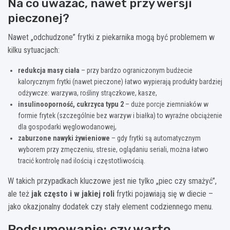
Na co uważać, nawet przy wersji
pieczonej?
Nawet „odchudzone” frytki z piekarnika mogą być problemem w
kilku sytuacjach:
redukcja masy ciała
– przy bardzo ograniczonym budżecie
kalorycznym frytki (nawet pieczone) łatwo wypierają produkty bardziej
odżywcze: warzywa, rośliny strączkowe, kasze,
insulinooporność, cukrzyca typu 2
– duże porcje ziemniaków w
formie frytek (szczególnie bez warzyw i białka) to wyraźne obciążenie
dla gospodarki węglowodanowej,
zaburzone nawyki żywieniowe
– gdy frytki są automatycznym
wyborem przy zmęczeniu, stresie, oglądaniu seriali, można łatwo
tracić kontrolę nad ilością i częstotliwością.
W takich przypadkach kluczowe jest nie tylko „piec czy smażyć”,
ale też
jak często i w jakiej roli
frytki pojawiają się w diecie –
jako okazjonalny dodatek czy stały element codziennego menu.
Podsumowanie: czy warto