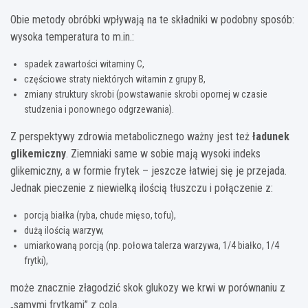
Obie metody obróbki wpływają na te składniki w podobny sposób:
wysoka temperatura to m.in.:
spadek zawartości witaminy C,
częściowe straty niektórych witamin z grupy B,
zmiany struktury skrobi (powstawanie skrobi opornej w czasie
studzenia i ponownego odgrzewania).
Z perspektywy zdrowia metabolicznego ważny jest też
ładunek
glikemiczny
. Ziemniaki same w sobie mają wysoki indeks
glikemiczny, a w formie frytek – jeszcze łatwiej się je przejada.
Jednak pieczenie z niewielką ilością tłuszczu i połączenie z:
porcją białka (ryba, chude mięso, tofu),
dużą ilością warzyw,
umiarkowaną porcją (np. połowa talerza warzywa, 1/4 białko, 1/4
frytki),
może znacznie złagodzić skok glukozy we krwi w porównaniu z
„samymi frytkami” z colą.