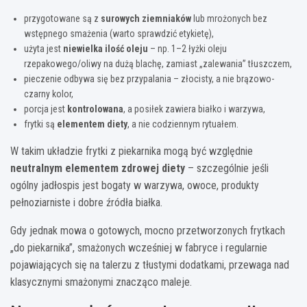
przygotowane są z
surowych ziemniaków
lub mrożonych bez
wstępnego smażenia (warto sprawdzić etykietę),
użyta jest
niewielka ilość oleju
– np. 1–2 łyżki oleju
rzepakowego/oliwy na dużą blachę, zamiast „zalewania” tłuszczem,
pieczenie odbywa się bez przypalania – złocisty, a nie brązowo-
czarny kolor,
porcja jest
kontrolowana
, a posiłek zawiera białko i warzywa,
frytki są
elementem diety
, a nie codziennym rytuałem.
W takim układzie frytki z piekarnika mogą być względnie
neutralnym elementem zdrowej diety
– szczególnie jeśli
ogólny jadłospis jest bogaty w warzywa, owoce, produkty
pełnoziarniste i dobre źródła białka.
Gdy jednak mowa o gotowych, mocno przetworzonych frytkach
„do piekarnika”, smażonych wcześniej w fabryce i regularnie
pojawiających się na talerzu z tłustymi dodatkami, przewaga nad
klasycznymi smażonymi znacząco maleje.