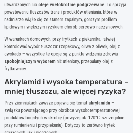
utwardzonych lub
oleje wielokrotnie podgrzewane
. To sprzyja
powstawaniu tłuszczów trans i produktów utleniania, które w
nadmiarze wiąże się ze stanem zapalnym, gorszym profilem
lipidowym i większym ryzykiem chorób sercowo-naczyniowych.
W warunkach domowych, przy frytkach z piekarnika, łatwiej
kontrolować wybór tłuszczu: rzepakowy, oliwa z oliwek, olej z
awokado – wszystkie te opcje są z punktu widzenia zdrowia
spokojniejszym wyborem
niż utleniony, przepalany olej z
frytkownicy.
Akrylamid i wysoka temperatura –
mniej tłuszczu, ale więcej ryzyka?
Przy ziemniakach zawsze pojawia się temat
akrylamidu
–
związku powstającego przy obróbce wysokotemperaturowej
produktów bogatych w skrobię (powyżej ok. 120°C, szczególnie
przy rumienieniu i przypiekaniu). Dotyczy to zarówno frytek
smażonych, jak i pieczonych.