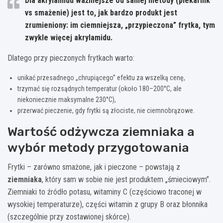
Dla akrylamidu ważniejsze od samej metody (piekarnik
vs smażenie) jest to, jak bardzo produkt jest
zrumieniony: im ciemniejsza, „przypieczona” frytka, tym
zwykle więcej akrylamidu.
Dlatego przy pieczonych frytkach warto:
unikać przesadnego „chrupiącego” efektu za wszelką cenę,
trzymać się rozsądnych temperatur (około 180–200°C, ale
niekoniecznie maksymalne 230°C),
przerwać pieczenie, gdy frytki są złociste, nie ciemnobrązowe.
Wartość odżywcza ziemniaka a
wybór metody przygotowania
Frytki – zarówno smażone, jak i pieczone – powstają z
ziemniaka
, który sam w sobie nie jest produktem „śmieciowym”.
Ziemniaki to źródło potasu, witaminy C (częściowo traconej w
wysokiej temperaturze), części witamin z grupy B oraz błonnika
(szczególnie przy zostawionej skórce).