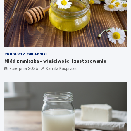
e
j
j
e
s
t
b
e
z
p
PRODUKTY
SKŁADNIKI
i
Miód z mniszka – właściwości i zastosowanie
e
c
7 sierpnia 2026
Kamila Kasprzak
z
n
e
d
l
a
z
d
r
o
w