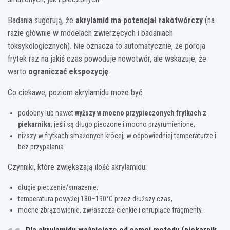
Badania sugerują, że
akrylamid ma potencjał rakotwórczy
(na
razie głównie w modelach zwierzęcych i badaniach
toksykologicznych). Nie oznacza to automatycznie, że porcja
frytek raz na jakiś czas powoduje nowotwór, ale wskazuje, że
warto
ograniczać ekspozycję
.
Co ciekawe, poziom akrylamidu może być:
podobny lub nawet
wyższy w mocno przypieczonych frytkach z
piekarnika
, jeśli są długo pieczone i mocno przyrumienione,
niższy w frytkach smażonych krócej, w odpowiedniej temperaturze i
bez przypalania.
Czynniki, które zwiększają ilość akrylamidu:
długie pieczenie/smażenie,
temperatura powyżej 180–190°C przez dłuższy czas,
mocne zbrązowienie, zwłaszcza cienkie i chrupiące fragmenty.