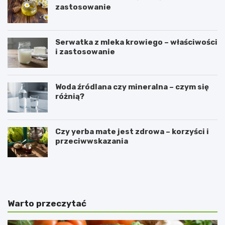
zastosowanie
Serwatka z mleka krowiego – właściwości
i zastosowanie
Woda źródlana czy mineralna – czym się
różnią?
Czy yerba mate jest zdrowa – korzyści i
przeciwwskazania
P
C
r
z
z
y
e
k
p
o
Warto przeczytać
i
r
s
z
n
y