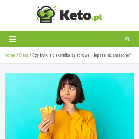
Skip
to
content
keto.pl
Home
Dieta
Czy frytki z piekarnika są zdrowe – lepsze niż smażone?