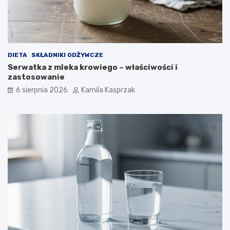
i
a
?
DIETA
SKŁADNIKI ODŻYWCZE
Serwatka z mleka krowiego – właściwości i
zastosowanie
6 sierpnia 2026
Kamila Kasprzak