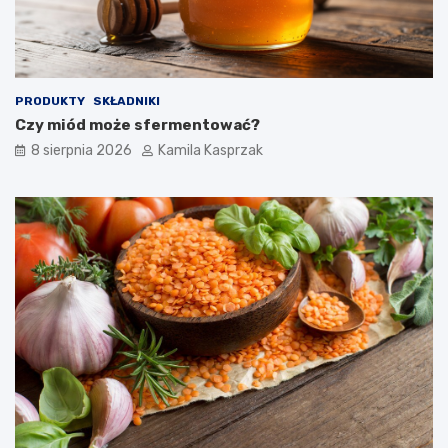
i
a
?
PRODUKTY
SKŁADNIKI
Czy miód może sfermentować?
8 sierpnia 2026
Kamila Kasprzak