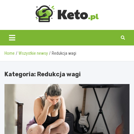
Skip
to
content
keto.pl
Home
Wszystkie newsy
Redukcja wagi
Kategoria:
Redukcja wagi