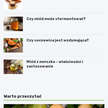
Czy miód może sfermentować?
Czy soczewica jest wzdymająca?
Miód z mniszka – właściwości i
zastosowanie
P
C
r
z
z
y
e
k
p
o
Warto przeczytać
i
r
s
z
n
y