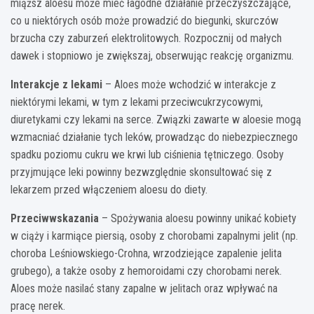
miąższ aloesu może mieć łagodne działanie przeczyszczające,
co u niektórych osób może prowadzić do biegunki, skurczów
brzucha czy zaburzeń elektrolitowych. Rozpocznij od małych
dawek i stopniowo je zwiększaj, obserwując reakcję organizmu.
Interakcje z lekami
– Aloes może wchodzić w interakcje z
niektórymi lekami, w tym z lekami przeciwcukrzycowymi,
diuretykami czy lekami na serce. Związki zawarte w aloesie mogą
wzmacniać działanie tych leków, prowadząc do niebezpiecznego
spadku poziomu cukru we krwi lub ciśnienia tętniczego. Osoby
przyjmujące leki powinny bezwzględnie skonsultować się z
lekarzem przed włączeniem aloesu do diety.
Przeciwwskazania
– Spożywania aloesu powinny unikać kobiety
w ciąży i karmiące piersią, osoby z chorobami zapalnymi jelit (np.
choroba Leśniowskiego-Crohna, wrzodziejące zapalenie jelita
grubego), a także osoby z hemoroidami czy chorobami nerek.
Aloes może nasilać stany zapalne w jelitach oraz wpływać na
pracę nerek.