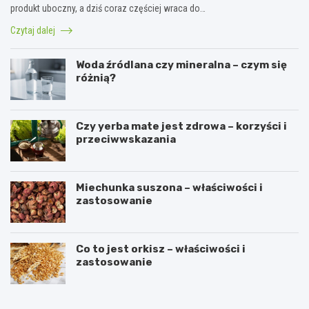
produkt uboczny, a dziś coraz częściej wraca do…
Czytaj dalej
Woda źródlana czy mineralna – czym się
różnią?
Czy yerba mate jest zdrowa – korzyści i
przeciwwskazania
Miechunka suszona – właściwości i
zastosowanie
Co to jest orkisz – właściwości i
zastosowanie
P
C
r
z
z
y