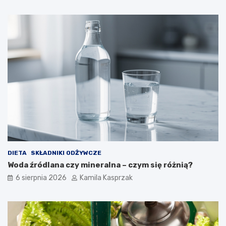
n
i
c
z
n
e
j
j
e
s
t
b
e
z
p
i
DIETA
SKŁADNIKI ODŻYWCZE
e
Woda źródlana czy mineralna – czym się różnią?
c
z
6 sierpnia 2026
Kamila Kasprzak
n
e
d
l
a