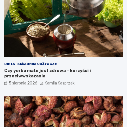
z
d
r
o
w
i
a
?
DIETA
SKŁADNIKI ODŻYWCZE
Czy yerba mate jest zdrowa – korzyści i
przeciwwskazania
5 sierpnia 2026
Kamila Kasprzak