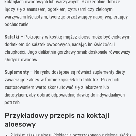
koktajlach owocowych lub warzywnych. Szczególnie dobrze
łączy się z ananasem, ogórkiem, cytrusami czy zielonymi
warzywami liściastymi, tworząc orzeźwiający napój wspierający
odchudzanie.
Sałatki
– Pokrojony w kostkę miąższ aloesu może być ciekawym
dodatkiem do sałatek owocowych, nadając im świeżości i
chrupkości. Jego delikatnie gorzkawy smak doskonale równoważy
słodycz owoców.
Suplementy
– Na rynku dostępne są również suplementy diety
zawierające aloes w formie kapsułek lub tabletek. Przed ich
zastosowaniem warto skonsultować się z lekarzem lub
dietetykiem, aby dobrać odpowiednią dawkę do indywidualnych
potrzeb.
Przykładowy przepis na koktajl
aloesowy
2 łyżki miąższu z aloesu (dokładnie oczyszczonego z zielonej skórki)