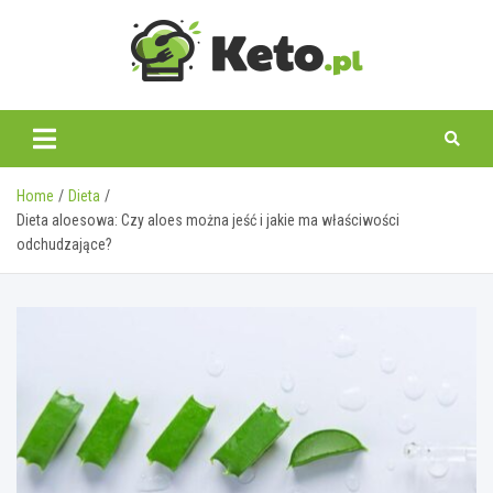
Skip
to
content
keto.pl
Home
Dieta
Dieta aloesowa: Czy aloes można jeść i jakie ma właściwości
odchudzające?