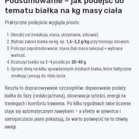
Podsumowanie – jak podejść do
tematu białka na kg masy ciała
Praktyczne podejście wygląda prosto:
Określić cel (redukcja, masa, utrzymanie, zdrowie).
Wybrać zakres białka na kg: np.
1,6–2,2 g/kg
przy treningu siłowym.
Policzyć zapotrzebowanie: masa (lub masa należna) × wybrana
wartość.
Rozłożyć białko na 3–4 posiłki po
20–40 g
.
Oprzeć dietę na kilku sprawdzonych źródłach białka, które faktycznie
smakują i pasują do stylu życia.
Reszta to dopracowywanie szczegółów: dopasowanie podaży
białka do fazy (redukcja/masa), obserwacja sytości, energii na
treningach i komfortu trawienia. Po kilku tygodniach takie liczenie
staje się automatycznym nawykiem – a efekty w sylwetce i
samopoczuciu jasno pokazują, że warto poświęcić na to chwilę
uwagi.