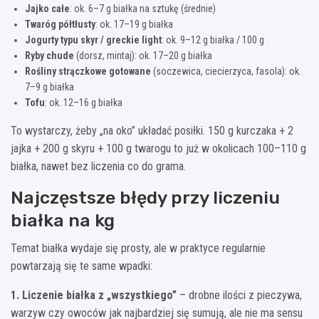
Jajko całe
: ok. 6–7 g białka na sztukę (średnie)
Twaróg półtłusty
: ok. 17–19 g białka
Jogurty typu skyr / greckie light
: ok. 9–12 g białka / 100 g
Ryby chude
(dorsz, mintaj): ok. 17–20 g białka
Rośliny strączkowe gotowane
(soczewica, ciecierzyca, fasola): ok.
7–9 g białka
Tofu
: ok. 12–16 g białka
To wystarczy, żeby „na oko” układać posiłki. 150 g kurczaka + 2
jajka + 200 g skyru + 100 g twarogu to już w okolicach 100–110 g
białka, nawet bez liczenia co do grama.
Najczęstsze błędy przy liczeniu
białka na kg
Temat białka wydaje się prosty, ale w praktyce regularnie
powtarzają się te same wpadki:
1. Liczenie białka z „wszystkiego”
– drobne ilości z pieczywa,
warzyw czy owoców jak najbardziej się sumują, ale nie ma sensu