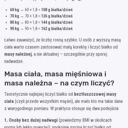
60 kg
→ 60 × 1,8 =
108 g białka/dzień
70 kg
→ 70 × 1,8 =
126 g białka/dzień
80 kg
→ 80 × 1,8 =
144 g białka/dzień
90 kg
→ 90 × 1,8 =
162 g białka/dzień
Łatwo zauważyć, że liczby rosną szybko. U osób z wyższą masą
ciała warto czasem zastosować małą korektę i liczyć białko od
masy należnej
, a nie aktualnej – szczególnie przy sporej
nadwadze.
Masa ciała, masa mięśniowa i
masa należna – na czym liczyć?
Teoretycznie najlepiej liczyć białko od
beztłuszczowej masy
ciała
(czyli przede wszystkim mięśni), ale mało kto ma takie dane
z wiarygodnego pomiaru. W praktyce stosuje się dwa podejścia:
1. Osoby bez dużej nadwagi
(powiedzmy BMI w okolicach
normy lub lekko powyżej): spokojnie można liczyć białko od