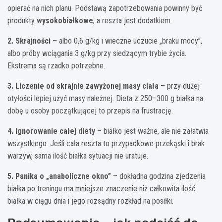
opierać na nich planu. Podstawą zapotrzebowania powinny być
produkty
wysokobiałkowe
, a reszta jest dodatkiem.
2. Skrajności
– albo 0,6 g/kg i wieczne uczucie „braku mocy”,
albo próby wciągania 3 g/kg przy siedzącym trybie życia.
Ekstrema są rzadko potrzebne.
3. Liczenie od skrajnie zawyżonej masy ciała
– przy dużej
otyłości lepiej użyć masy należnej. Dieta z 250–300 g białka na
dobę u osoby początkującej to przepis na frustrację.
4. Ignorowanie całej diety
– białko jest ważne, ale nie załatwia
wszystkiego. Jeśli cała reszta to przypadkowe przekąski i brak
warzyw, sama ilość białka sytuacji nie uratuje.
5. Panika o „anaboliczne okno”
– dokładna godzina zjedzenia
białka po treningu ma mniejsze znaczenie niż całkowita ilość
białka w ciągu dnia i jego rozsądny rozkład na posiłki.