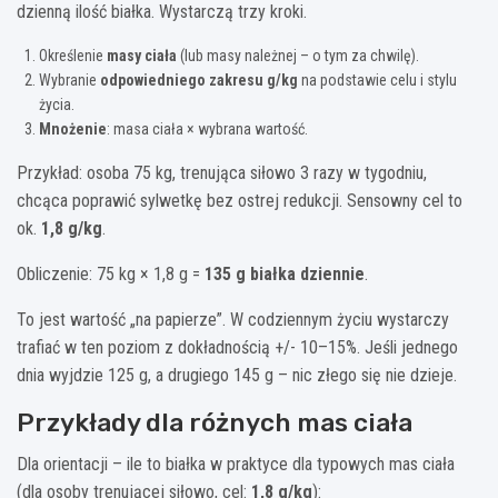
dzienną ilość białka. Wystarczą trzy kroki.
Określenie
masy ciała
(lub masy należnej – o tym za chwilę).
Wybranie
odpowiedniego zakresu g/kg
na podstawie celu i stylu
życia.
Mnożenie
: masa ciała × wybrana wartość.
Przykład: osoba 75 kg, trenująca siłowo 3 razy w tygodniu,
chcąca poprawić sylwetkę bez ostrej redukcji. Sensowny cel to
ok.
1,8 g/kg
.
Obliczenie: 75 kg × 1,8 g =
135 g białka dziennie
.
To jest wartość „na papierze”. W codziennym życiu wystarczy
trafiać w ten poziom z dokładnością +/- 10–15%. Jeśli jednego
dnia wyjdzie 125 g, a drugiego 145 g – nic złego się nie dzieje.
Przykłady dla różnych mas ciała
Dla orientacji – ile to białka w praktyce dla typowych mas ciała
(dla osoby trenującej siłowo, cel:
1,8 g/kg
):