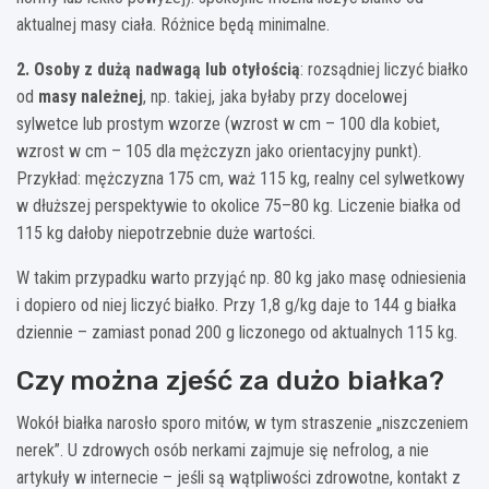
aktualnej masy ciała. Różnice będą minimalne.
2. Osoby z dużą nadwagą lub otyłością
: rozsądniej liczyć białko
od
masy należnej
, np. takiej, jaka byłaby przy docelowej
sylwetce lub prostym wzorze (wzrost w cm – 100 dla kobiet,
wzrost w cm – 105 dla mężczyzn jako orientacyjny punkt).
Przykład: mężczyzna 175 cm, waż 115 kg, realny cel sylwetkowy
w dłuższej perspektywie to okolice 75–80 kg. Liczenie białka od
115 kg dałoby niepotrzebnie duże wartości.
W takim przypadku warto przyjąć np. 80 kg jako masę odniesienia
i dopiero od niej liczyć białko. Przy 1,8 g/kg daje to 144 g białka
dziennie – zamiast ponad 200 g liczonego od aktualnych 115 kg.
Czy można zjeść za dużo białka?
Wokół białka narosło sporo mitów, w tym straszenie „niszczeniem
nerek”. U zdrowych osób nerkami zajmuje się nefrolog, a nie
artykuły w internecie – jeśli są wątpliwości zdrowotne, kontakt z