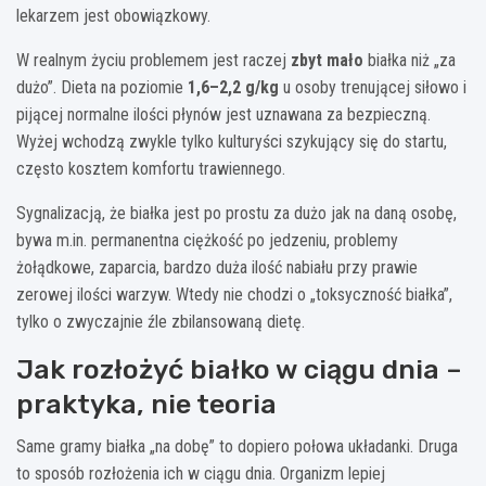
lekarzem jest obowiązkowy.
W realnym życiu problemem jest raczej
zbyt mało
białka niż „za
dużo”. Dieta na poziomie
1,6–2,2 g/kg
u osoby trenującej siłowo i
pijącej normalne ilości płynów jest uznawana za bezpieczną.
Wyżej wchodzą zwykle tylko kulturyści szykujący się do startu,
często kosztem komfortu trawiennego.
Sygnalizacją, że białka jest po prostu za dużo jak na daną osobę,
bywa m.in. permanentna ciężkość po jedzeniu, problemy
żołądkowe, zaparcia, bardzo duża ilość nabiału przy prawie
zerowej ilości warzyw. Wtedy nie chodzi o „toksyczność białka”,
tylko o zwyczajnie źle zbilansowaną dietę.
Jak rozłożyć białko w ciągu dnia –
praktyka, nie teoria
Same gramy białka „na dobę” to dopiero połowa układanki. Druga
to sposób rozłożenia ich w ciągu dnia. Organizm lepiej