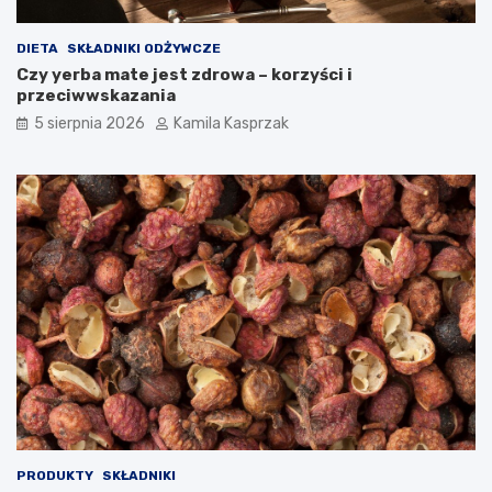
w
y
i
k
n
e
DIETA
SKŁADNIKI ODŻYWCZE
y
t
Czy yerba mate jest zdrowa – korzyści i
o
przeciwwskazania
g
5 sierpnia 2026
Kamila Kasprzak
e
n
i
c
z
n
e
j
j
e
s
t
b
e
z
p
i
PRODUKTY
SKŁADNIKI
e