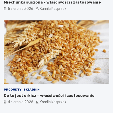
Miechunka suszona – właściwości i zastosowanie
c
z
5 sierpnia 2026
Kamila Kasprzak
n
e
d
l
a
z
d
r
o
w
i
a
?
PRODUKTY
SKŁADNIKI
Co to jest orkisz – właściwości i zastosowanie
4 sierpnia 2026
Kamila Kasprzak