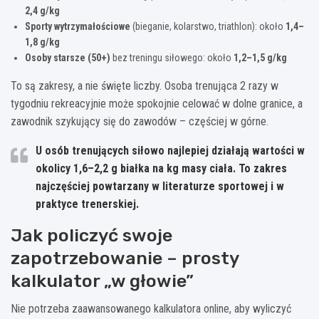
2,4 g/kg
Sporty wytrzymałościowe
(bieganie, kolarstwo, triathlon): około
1,4–
1,8 g/kg
Osoby starsze (50+)
bez treningu siłowego: około
1,2–1,5 g/kg
To są zakresy, a nie święte liczby. Osoba trenująca 2 razy w
tygodniu rekreacyjnie może spokojnie celować w dolne granice, a
zawodnik szykujący się do zawodów – częściej w górne.
U osób trenujących siłowo najlepiej działają wartości w
okolicy
1,6–2,2 g białka na kg masy ciała
. To zakres
najczęściej powtarzany w literaturze sportowej i w
praktyce trenerskiej.
Jak policzyć swoje
zapotrzebowanie – prosty
kalkulator „w głowie”
Nie potrzeba zaawansowanego kalkulatora online, aby wyliczyć