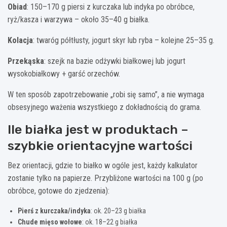
Obiad
: 150–170 g piersi z kurczaka lub indyka po obróbce,
ryż/kasza i warzywa – około 35–40 g białka.
Kolacja
: twaróg półtłusty, jogurt skyr lub ryba – kolejne 25–35 g.
Przekąska
: szejk na bazie odżywki białkowej lub jogurt
wysokobiałkowy + garść orzechów.
W ten sposób zapotrzebowanie „robi się samo”, a nie wymaga
obsesyjnego ważenia wszystkiego z dokładnością do grama.
Ile białka jest w produktach –
szybkie orientacyjne wartości
Bez orientacji, gdzie to białko w ogóle jest, każdy kalkulator
zostanie tylko na papierze. Przybliżone wartości na 100 g (po
obróbce, gotowe do zjedzenia):
Pierś z kurczaka/indyka
: ok. 20–23 g białka
Chude mięso wołowe
: ok. 18–22 g białka