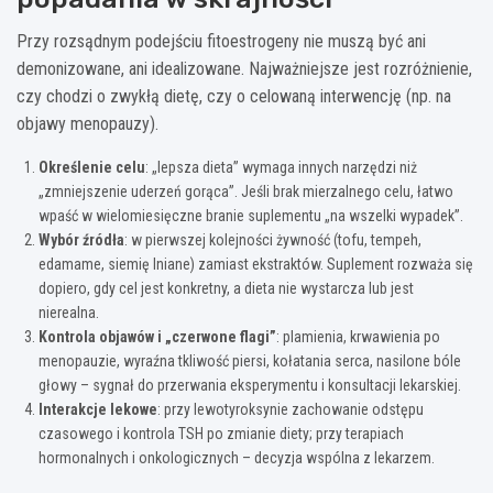
Przy rozsądnym podejściu fitoestrogeny nie muszą być ani
demonizowane, ani idealizowane. Najważniejsze jest rozróżnienie,
czy chodzi o zwykłą dietę, czy o celowaną interwencję (np. na
objawy menopauzy).
Określenie celu
: „lepsza dieta” wymaga innych narzędzi niż
„zmniejszenie uderzeń gorąca”. Jeśli brak mierzalnego celu, łatwo
wpaść w wielomiesięczne branie suplementu „na wszelki wypadek”.
Wybór źródła
: w pierwszej kolejności żywność (tofu, tempeh,
edamame, siemię lniane) zamiast ekstraktów. Suplement rozważa się
dopiero, gdy cel jest konkretny, a dieta nie wystarcza lub jest
nierealna.
Kontrola objawów i „czerwone flagi”
: plamienia, krwawienia po
menopauzie, wyraźna tkliwość piersi, kołatania serca, nasilone bóle
głowy – sygnał do przerwania eksperymentu i konsultacji lekarskiej.
Interakcje lekowe
: przy lewotyroksynie zachowanie odstępu
czasowego i kontrola TSH po zmianie diety; przy terapiach
hormonalnych i onkologicznych – decyzja wspólna z lekarzem.