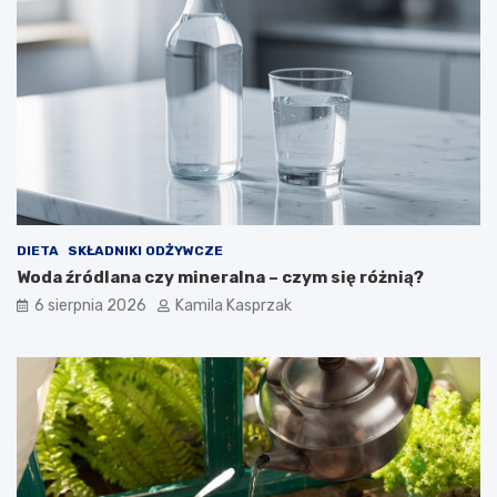
n
e
j
j
e
s
t
b
e
z
p
i
DIETA
SKŁADNIKI ODŻYWCZE
e
Woda źródlana czy mineralna – czym się różnią?
c
z
6 sierpnia 2026
Kamila Kasprzak
n
e
d
l
a
z
d
r
o