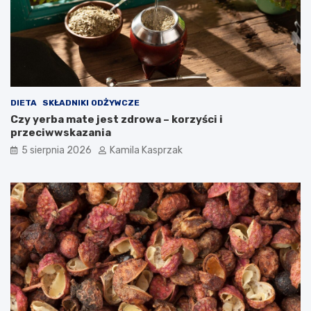
w
i
a
?
DIETA
SKŁADNIKI ODŻYWCZE
Czy yerba mate jest zdrowa – korzyści i
przeciwwskazania
5 sierpnia 2026
Kamila Kasprzak