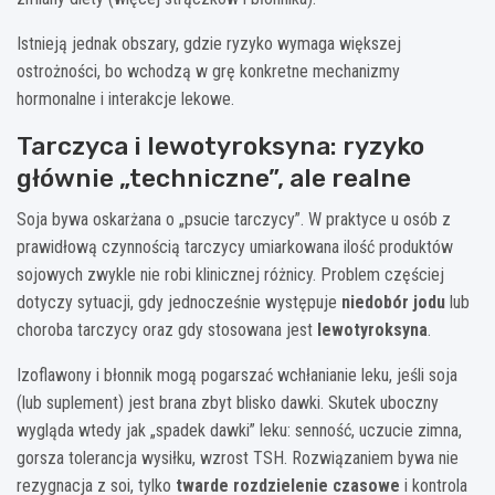
Istnieją jednak obszary, gdzie ryzyko wymaga większej
ostrożności, bo wchodzą w grę konkretne mechanizmy
hormonalne i interakcje lekowe.
Tarczyca i lewotyroksyna: ryzyko
głównie „techniczne”, ale realne
Soja bywa oskarżana o „psucie tarczycy”. W praktyce u osób z
prawidłową czynnością tarczycy umiarkowana ilość produktów
sojowych zwykle nie robi klinicznej różnicy. Problem częściej
dotyczy sytuacji, gdy jednocześnie występuje
niedobór jodu
lub
choroba tarczycy oraz gdy stosowana jest
lewotyroksyna
.
Izoflawony i błonnik mogą pogarszać wchłanianie leku, jeśli soja
(lub suplement) jest brana zbyt blisko dawki. Skutek uboczny
wygląda wtedy jak „spadek dawki” leku: senność, uczucie zimna,
gorsza tolerancja wysiłku, wzrost TSH. Rozwiązaniem bywa nie
rezygnacja z soi, tylko
twarde rozdzielenie czasowe
i kontrola