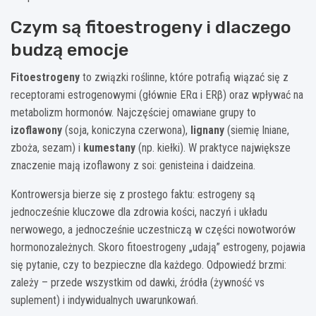
Czym są fitoestrogeny i dlaczego
budzą emocje
Fitoestrogeny
to związki roślinne, które potrafią wiązać się z
receptorami estrogenowymi (głównie ERα i ERβ) oraz wpływać na
metabolizm hormonów. Najczęściej omawiane grupy to
izoflawony
(soja, koniczyna czerwona),
lignany
(siemię lniane,
zboża, sezam) i
kumestany
(np. kiełki). W praktyce największe
znaczenie mają izoflawony z soi: genisteina i daidzeina.
Kontrowersja bierze się z prostego faktu: estrogeny są
jednocześnie kluczowe dla zdrowia kości, naczyń i układu
nerwowego, a jednocześnie uczestniczą w części nowotworów
hormonozależnych. Skoro fitoestrogeny „udają” estrogeny, pojawia
się pytanie, czy to bezpieczne dla każdego. Odpowiedź brzmi:
zależy – przede wszystkim od dawki, źródła (żywność vs
suplement) i indywidualnych uwarunkowań.