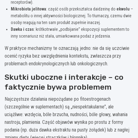
receptorów).
Mikrobiota jelitowa
: część osób przekształca daidzeinę do
ekwolu
–
metabolitu o innej aktywności biologicznej. To tłumaczy, czemu dwie
osoby reagują na ten sam produkt zupełnie inaczej.
Dawka i czas
: krótkotrwałe „podbijanie” ekspozycji suplementem to
inny scenariusz niż stała, umiarkowana podaż z jedzenia.
W praktyce mechanizmy te oznaczają jedno: nie da się uczciwie
ocenić ryzyka bez uwzględnienia kontekstu, zwłaszcza przy
problemach endokrynologicznych lub onkologicznych.
Skutki uboczne i interakcje – co
faktycznie bywa problemem
Najczęstsze działania niepożądane po fitoestrogenach
(szczególnie w suplementach) są „niespektakularne”, ale
uciążliwe: wzdęcia, bóle brzucha, nudności, bóle głowy, wahania
nastroju, plamienia. Część objawów wynika po prostu z formy
podania (np. duża dawka ekstraktu na pusty żołądek) lub z nagłej
zmiany diety (więcej strączków i błonnika).