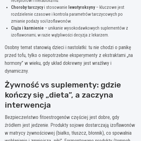
receptorów i metabolizmu.
Choroby tarczycy
i stosowanie
lewotyroksyny
– kluczowe jest
rozdzielenie czasowe i kontrola parametrów tarczycowych po
zmianie podaży soi/izoflawonów.
Ciąża i karmienie
– unikanie wysokodawkowych suplementów z
izoflawonami; w razie wątpliwości decyzja z lekarzem.
Osobny temat stanowią dzieci i nastolatki: tu nie chodzi o panikę
przed tofu, tylko o niepotrzebne eksperymenty z ekstraktami „na
hormony” w wieku, gdy układ dokrewny jest wrażliwy i
dynamiczny.
Żywność vs suplementy: gdzie
kończy się „dieta”, a zaczyna
interwencja
Bezpieczeństwo fitoestrogenów częściej jest dobre, gdy
źródłem jest jedzenie. Produkty sojowe dostarczają izoflawonów
w matrycy żywnościowej (białko, tłuszcz, błonnik), co spowalnia
wchłanianie i zmniejsza „piki”. Fermentowane produkty (tempeh,