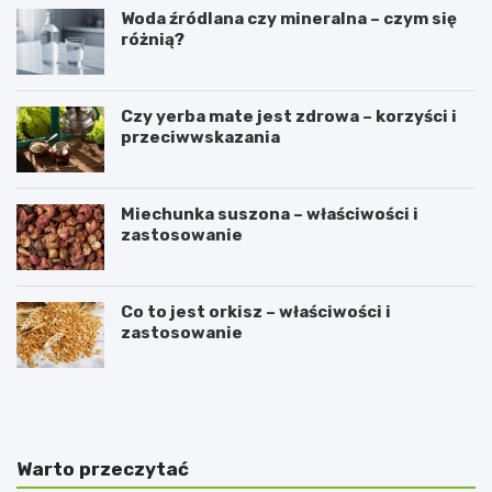
Woda źródlana czy mineralna – czym się
różnią?
Czy yerba mate jest zdrowa – korzyści i
przeciwwskazania
Miechunka suszona – właściwości i
zastosowanie
Co to jest orkisz – właściwości i
zastosowanie
P
C
r
z
z
y
e
k
p
o
Warto przeczytać
i
r
s
z