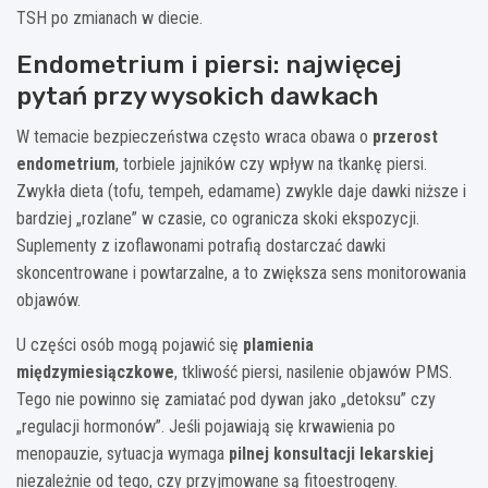
TSH po zmianach w diecie.
Endometrium i piersi: najwięcej
pytań przy wysokich dawkach
W temacie bezpieczeństwa często wraca obawa o
przerost
endometrium
, torbiele jajników czy wpływ na tkankę piersi.
Zwykła dieta (tofu, tempeh, edamame) zwykle daje dawki niższe i
bardziej „rozlane” w czasie, co ogranicza skoki ekspozycji.
Suplementy z izoflawonami potrafią dostarczać dawki
skoncentrowane i powtarzalne, a to zwiększa sens monitorowania
objawów.
U części osób mogą pojawić się
plamienia
międzymiesiączkowe
, tkliwość piersi, nasilenie objawów PMS.
Tego nie powinno się zamiatać pod dywan jako „detoksu” czy
„regulacji hormonów”. Jeśli pojawiają się krwawienia po
menopauzie, sytuacja wymaga
pilnej konsultacji lekarskiej
niezależnie od tego, czy przyjmowane są fitoestrogeny.