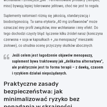
miso) bywają lepiej tolerowane jelitowo, choć nie jest to reguła.
Suplementy natomiast różnią się jakością, standaryzacją i
biodostępnością. Ta sama etykieta „40 mg izoflawonów” może
oznaczać inny profil związków, inne wchłanianie i inny efekt. Do
tego dochodzi częsty błąd: łączenie kilku źródeł naraz (koniczyna
czerwona + soja w kapsułkach + „na menopauzę” mieszanki
ziołowe), co utrudnia ocenę przyczyny skutków ubocznych.
Jeśli celem jest łagodzenie objawów menopauzy,
suplement bywa traktowany jak „delikatna alternatywa”,
ale praktycznie jest to forma terapii – z dawką, czasem
i ryzykiem działań niepożądanych.
Praktyczne zasady
bezpieczeństwa: jak
minimalizować ryzyko bez
popadania w skrajności