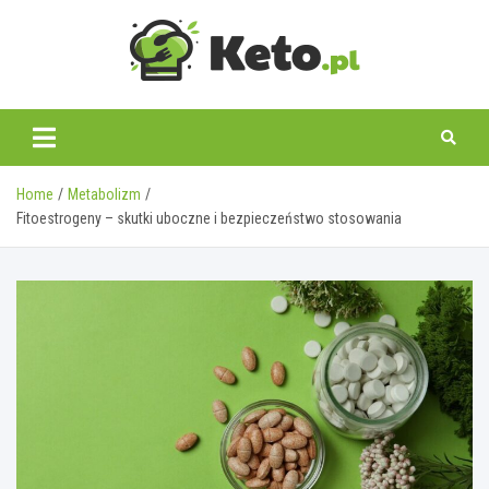
Skip
to
content
keto.pl
Home
Metabolizm
Fitoestrogeny – skutki uboczne i bezpieczeństwo stosowania