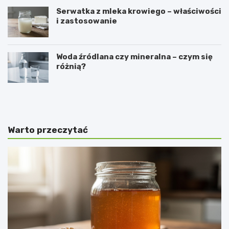
Serwatka z mleka krowiego – właściwości
i zastosowanie
Woda źródlana czy mineralna – czym się
różnią?
P
C
r
z
z
y
e
k
p
o
Warto przeczytać
i
r
s
z
n
y
a
s
d
t
a
a
n
n
i
i
e
e
z
z
w
d