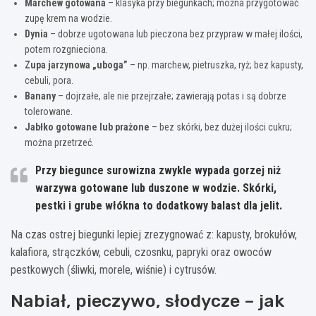
Marchew gotowana
– klasyka przy biegunkach; można przygotować
zupę krem na wodzie.
Dynia
– dobrze ugotowana lub pieczona bez przypraw w małej ilości,
potem rozgnieciona.
Zupa jarzynowa „uboga”
– np. marchew, pietruszka, ryż; bez kapusty,
cebuli, pora.
Banany
– dojrzałe, ale nie przejrzałe; zawierają potas i są dobrze
tolerowane.
Jabłko gotowane lub prażone
– bez skórki, bez dużej ilości cukru;
można przetrzeć.
Przy biegunce surowizna zwykle wypada gorzej niż
warzywa
gotowane lub duszone w wodzie
. Skórki,
pestki i grube włókna to dodatkowy balast dla jelit.
Na czas ostrej biegunki lepiej zrezygnować z: kapusty, brokułów,
kalafiora, strączków, cebuli, czosnku, papryki oraz owoców
pestkowych (śliwki, morele, wiśnie) i cytrusów.
Nabiał, pieczywo, słodycze – jak