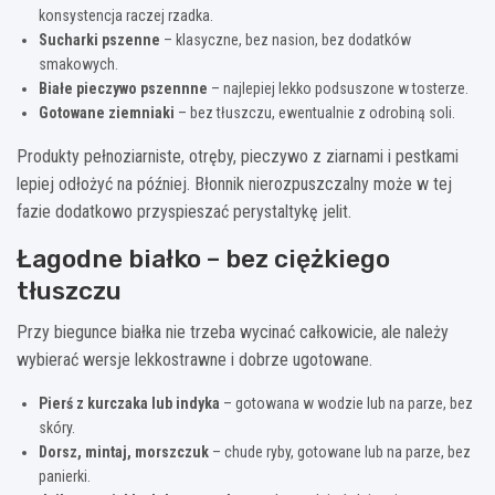
konsystencja raczej rzadka.
Sucharki pszenne
– klasyczne, bez nasion, bez dodatków
smakowych.
Białe pieczywo pszennne
– najlepiej lekko podsuszone w tosterze.
Gotowane ziemniaki
– bez tłuszczu, ewentualnie z odrobiną soli.
Produkty pełnoziarniste, otręby, pieczywo z ziarnami i pestkami
lepiej odłożyć na później. Błonnik nierozpuszczalny może w tej
fazie dodatkowo przyspieszać perystaltykę jelit.
Łagodne białko – bez ciężkiego
tłuszczu
Przy biegunce białka nie trzeba wycinać całkowicie, ale należy
wybierać wersje lekkostrawne i dobrze ugotowane.
Pierś z kurczaka lub indyka
– gotowana w wodzie lub na parze, bez
skóry.
Dorsz, mintaj, morszczuk
– chude ryby, gotowane lub na parze, bez
panierki.