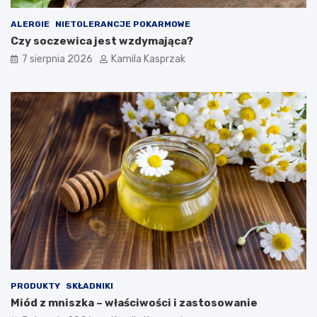
z
p
ALERGIE
NIETOLERANCJE POKARMOWE
i
Czy soczewica jest wzdymająca?
e
c
7 sierpnia 2026
Kamila Kasprzak
z
n
e
d
l
a
z
d
r
o
w
i
a
?
PRODUKTY
SKŁADNIKI
Miód z mniszka – właściwości i zastosowanie