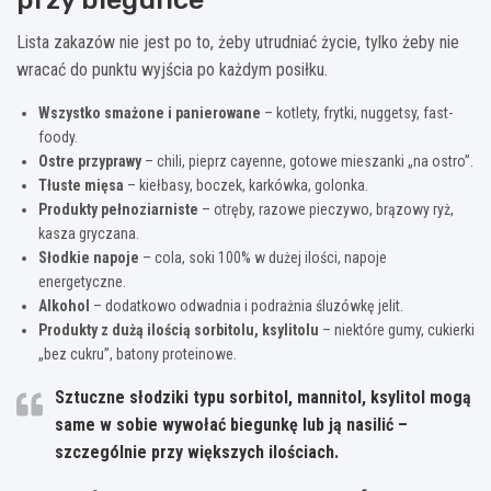
Lista zakazów nie jest po to, żeby utrudniać życie, tylko żeby nie
wracać do punktu wyjścia po każdym posiłku.
Wszystko smażone i panierowane
– kotlety, frytki, nuggetsy, fast-
foody.
Ostre przyprawy
– chili, pieprz cayenne, gotowe mieszanki „na ostro”.
Tłuste mięsa
– kiełbasy, boczek, karkówka, golonka.
Produkty pełnoziarniste
– otręby, razowe pieczywo, brązowy ryż,
kasza gryczana.
Słodkie napoje
– cola, soki 100% w dużej ilości, napoje
energetyczne.
Alkohol
– dodatkowo odwadnia i podrażnia śluzówkę jelit.
Produkty z dużą ilością sorbitolu, ksylitolu
– niektóre gumy, cukierki
„bez cukru”, batony proteinowe.
Sztuczne słodziki typu
sorbitol, mannitol, ksylitol
mogą
same w sobie wywołać biegunkę lub ją nasilić –
szczególnie przy większych ilościach.