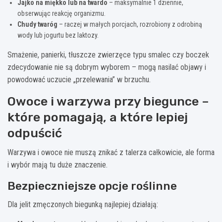
Jajko na miękko lub na twardo
– maksymalnie 1 dziennie,
obserwując reakcję organizmu.
Chudy twaróg
– raczej w małych porcjach, rozrobiony z odrobiną
wody lub jogurtu bez laktozy.
Smażenie, panierki, tłuszcze zwierzęce typu smalec czy boczek
zdecydowanie nie są dobrym wyborem – mogą nasilać objawy i
powodować uczucie „przelewania” w brzuchu.
Owoce i warzywa przy biegunce –
które pomagają, a które lepiej
odpuścić
Warzywa i owoce nie muszą znikać z talerza całkowicie, ale forma
i wybór mają tu duże znaczenie.
Bezpieczniejsze opcje roślinne
Dla jelit zmęczonych biegunką najlepiej działają: