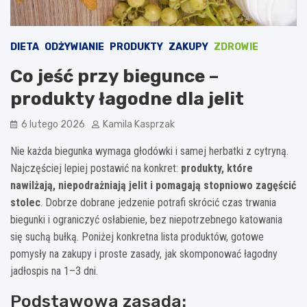
DIETA
ODŻYWIANIE
PRODUKTY
ZAKUPY
ZDROWIE
Co jeść przy biegunce –
produkty łagodne dla jelit
6 lutego 2026
Kamila Kasprzak
Nie każda biegunka wymaga głodówki i samej herbatki z cytryną.
Najczęściej lepiej postawić na konkret:
produkty, które
nawilżają, niepodrażniają jelit i pomagają stopniowo zagęścić
stolec
. Dobrze dobrane jedzenie potrafi skrócić czas trwania
biegunki i ograniczyć osłabienie, bez niepotrzebnego katowania
się suchą bułką. Poniżej konkretna lista produktów, gotowe
pomysły na zakupy i proste zasady, jak skomponować łagodny
jadłospis na 1–3 dni.
Podstawowa zasada: