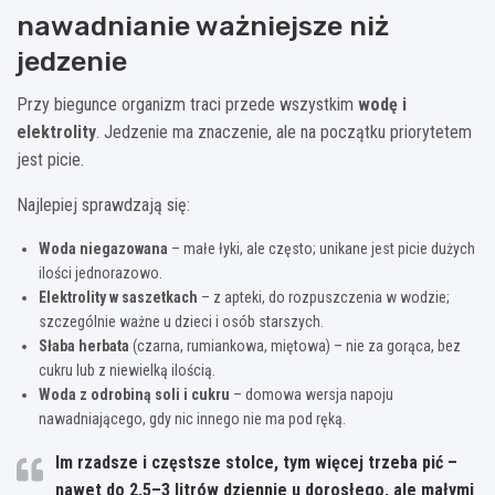
nawadnianie ważniejsze niż
jedzenie
Przy biegunce organizm traci przede wszystkim
wodę i
elektrolity
. Jedzenie ma znaczenie, ale na początku priorytetem
jest picie.
Najlepiej sprawdzają się:
Woda niegazowana
– małe łyki, ale często; unikane jest picie dużych
ilości jednorazowo.
Elektrolity w saszetkach
– z apteki, do rozpuszczenia w wodzie;
szczególnie ważne u dzieci i osób starszych.
Słaba herbata
(czarna, rumiankowa, miętowa) – nie za gorąca, bez
cukru lub z niewielką ilością.
Woda z odrobiną soli i cukru
– domowa wersja napoju
nawadniającego, gdy nic innego nie ma pod ręką.
Im rzadsze i częstsze stolce, tym
więcej trzeba pić
–
nawet do 2,5–3 litrów dziennie u dorosłego, ale małymi