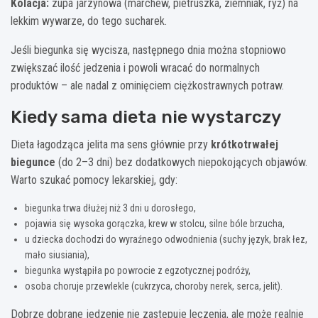
Kolacja:
zupa jarzynowa (marchew, pietruszka, ziemniak, ryż) na
lekkim wywarze, do tego sucharek.
Jeśli biegunka się wycisza, następnego dnia można stopniowo
zwiększać ilość jedzenia i powoli wracać do normalnych
produktów – ale nadal z ominięciem ciężkostrawnych potraw.
Kiedy sama dieta nie wystarczy
Dieta łagodząca jelita ma sens głównie przy
krótkotrwałej
biegunce
(do 2–3 dni) bez dodatkowych niepokojących objawów.
Warto szukać pomocy lekarskiej, gdy:
biegunka trwa dłużej niż 3 dni u dorosłego,
pojawia się wysoka gorączka, krew w stolcu, silne bóle brzucha,
u dziecka dochodzi do wyraźnego odwodnienia (suchy język, brak łez,
mało siusiania),
biegunka wystąpiła po powrocie z egzotycznej podróży,
osoba choruje przewlekle (cukrzyca, choroby nerek, serca, jelit).
Dobrze dobrane jedzenie nie zastępuje leczenia, ale może realnie