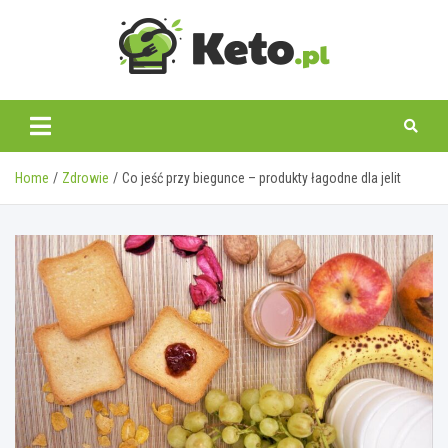
Skip
to
content
keto.pl
Home
Zdrowie
Co jeść przy biegunce – produkty łagodne dla jelit