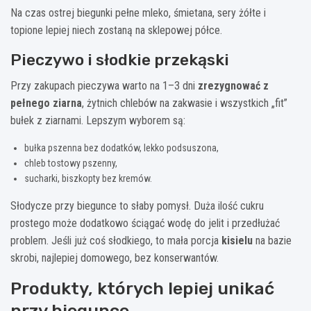
Na czas ostrej biegunki pełne mleko, śmietana, sery żółte i
topione lepiej niech zostaną na sklepowej półce.
Pieczywo i słodkie przekąski
Przy zakupach pieczywa warto na 1–3 dni
zrezygnować z
pełnego ziarna
, żytnich chlebów na zakwasie i wszystkich „fit”
bułek z ziarnami. Lepszym wyborem są:
bułka pszenna bez dodatków, lekko podsuszona,
chleb tostowy pszenny,
sucharki, biszkopty bez kremów.
Słodycze przy biegunce to słaby pomysł. Duża ilość cukru
prostego może dodatkowo ściągać wodę do jelit i przedłużać
problem. Jeśli już coś słodkiego, to mała porcja
kisielu
na bazie
skrobi, najlepiej domowego, bez konserwantów.
Produkty, których lepiej unikać
przy biegunce