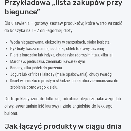
Przykładowa „lista zakupów przy
biegunce”
Dla ułatwienia – gotowy zestaw produktów, które warto wrzucić
do koszyka na 1–2 dni łagodnej diety.
Woda niegazowana, elektrolity w saszetkach, słaba herbata.
Ryż biały, kasza manna, sucharki, chleb tostowy pszenny.
Pierś z kurczaka lub indyka, chuda ryba (dorsz/mintaj), kilka jaj.
Marchew, pietruszka, ziemniaki, kawałek dyni.
Banany, kilka jabłek do prażenia.
Jogurt lub kefir bez laktozy (małe opakowania), chudy twaróg.
Kisiel w proszku o prostym składzie lub skrobia ziemniaczana do
zrobienia domowego kisielu.
Do tego klasyczne dodatki: sól, odrobina oleju rzepakowego lub
oliwy, ewentualnie liść laurowy i ziele angielskie do lekkiego
bulionu.
Jak łączyć produkty w ciągu dnia