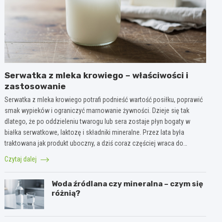
Serwatka z mleka krowiego – właściwości i
zastosowanie
Serwatka z mleka krowiego potrafi podnieść wartość posiłku, poprawić
smak wypieków i ograniczyć marnowanie żywności. Dzieje się tak
dlatego, że po oddzieleniu twarogu lub sera zostaje płyn bogaty w
białka serwatkowe, laktozę i składniki mineralne. Przez lata była
traktowana jak produkt uboczny, a dziś coraz częściej wraca do…
Czytaj dalej
Woda źródlana czy mineralna – czym się
różnią?