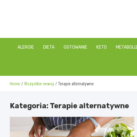
Skip
to
content
ALERGIE
DIETA
GOTOWANIE
KETO
METABOLI
Home
Wszystkie newsy
Terapie alternatywne
Kategoria:
Terapie alternatywne