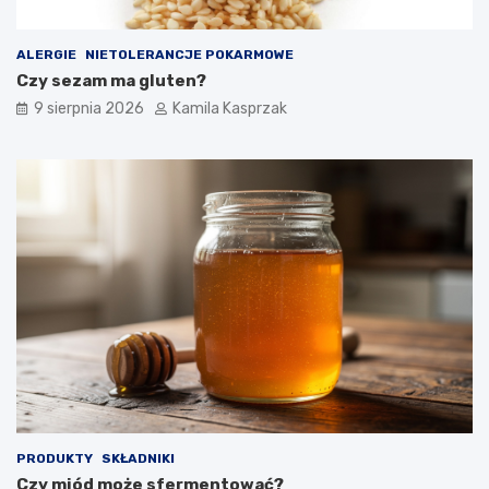
e
z
p
ALERGIE
NIETOLERANCJE POKARMOWE
i
Czy sezam ma gluten?
e
c
9 sierpnia 2026
Kamila Kasprzak
z
n
e
d
l
a
z
d
r
o
w
i
a
?
PRODUKTY
SKŁADNIKI
Czy miód może sfermentować?