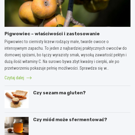
Pigwowiec – właściwości i zastosowanie
Pigwowiec to ciernisty krzew rodzący małe, twarde owoce o
intensywnym zapachu. To jeden z najbardziej praktycznych owoców do
domowej spiżarni, bo łączy wyrazisty smak, wysoką zawartość pektyn i
dużą ilość witaminy C. Na surowo bywa zbyt kwaśny i cierpki, ale po
przetworzeniu pokazuje pełnię możliwości. Sprawdza się w…
Czytaj dalej
Czy sezam ma gluten?
Czy miód może sfermentować?