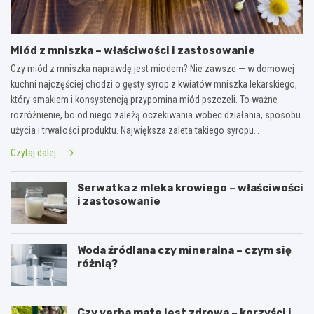
Miód z mniszka – właściwości i zastosowanie
Czy miód z mniszka naprawdę jest miodem? Nie zawsze — w domowej
kuchni najczęściej chodzi o gęsty syrop z kwiatów mniszka lekarskiego,
który smakiem i konsystencją przypomina miód pszczeli. To ważne
rozróżnienie, bo od niego zależą oczekiwania wobec działania, sposobu
użycia i trwałości produktu. Największa zaleta takiego syropu…
Czytaj dalej
Serwatka z mleka krowiego – właściwości
i zastosowanie
Woda źródlana czy mineralna – czym się
różnią?
Czy yerba mate jest zdrowa – korzyści i