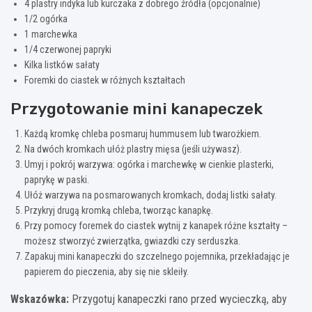
4 plastry indyka lub kurczaka z dobrego źródła (opcjonalnie)
1/2 ogórka
1 marchewka
1/4 czerwonej papryki
Kilka listków sałaty
Foremki do ciastek w różnych kształtach
Przygotowanie mini kanapeczek
Każdą kromkę chleba posmaruj hummusem lub twarożkiem.
Na dwóch kromkach ułóż plastry mięsa (jeśli używasz).
Umyj i pokrój warzywa: ogórka i marchewkę w cienkie plasterki,
paprykę w paski.
Ułóż warzywa na posmarowanych kromkach, dodaj listki sałaty.
Przykryj drugą kromką chleba, tworząc kanapkę.
Przy pomocy foremek do ciastek wytnij z kanapek różne kształty –
możesz stworzyć zwierzątka, gwiazdki czy serduszka.
Zapakuj mini kanapeczki do szczelnego pojemnika, przekładając je
papierem do pieczenia, aby się nie skleiły.
Wskazówka:
Przygotuj kanapeczki rano przed wycieczką, aby