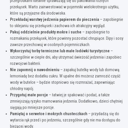
przegródkami idealnie sprawdzają się do pakowania różnych
przekąsek. Warto zainwestować w pojemniki wielokrotnego użytku,
które są przyjazne dla środowiska.
Przekładaj warstwy jedzenia papierem do pieczenia
– zapobiegnie
to sklejaniu się przekąsek i zachowa ich atrakcyjny wygląd.
Pakuj oddzielnie produkty mokre i suche
– zapobiegnie to
rozmakaniu przekąsek, które powinny pozostać chrupiące. Dipy i sosy
zawsze przechowuj w osobnych pojemniczkach.
Wykorzystuj torby termiczne lub małe lodówki turystyczne
–
szczególnie w ciepłe dni, aby utrzymać świeżość jedzenia i zapobiec
rozwojowi bakterii.
Nie zapomnij o nawodnieniu
– zapakuj butelkę wody lub domową
lemoniadę bez dodatku cukru. W upalne dni możesz zamrozić część
wody w butelce – będzie stopniowo się rozmrażać, zapewniając
chłodny napój.
Przygotuj małe porcje
– łatwiej je spakować i podać, a także
zmniejszają ryzyko marnowania jedzenia. Dodatkowo, dzieci chętniej
sięgają po mniejsze porcje.
Pamiętaj o serwetce i mokrych chusteczkach
– przydadzą się do
wytarcia rąk przed i po jedzeniu, szczególnie gdy nie ma dostępu do
bieżącej wody.