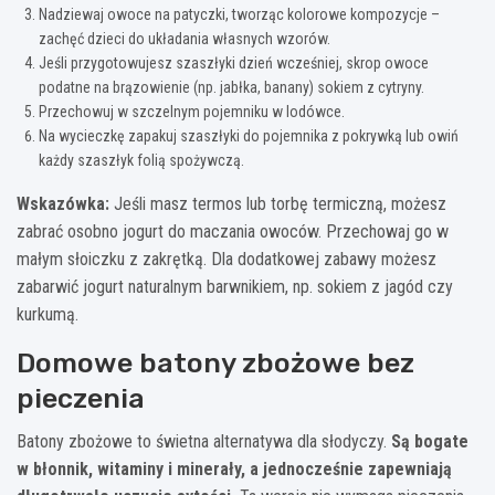
Nadziewaj owoce na patyczki, tworząc kolorowe kompozycje –
zachęć dzieci do układania własnych wzorów.
Jeśli przygotowujesz szaszłyki dzień wcześniej, skrop owoce
podatne na brązowienie (np. jabłka, banany) sokiem z cytryny.
Przechowuj w szczelnym pojemniku w lodówce.
Na wycieczkę zapakuj szaszłyki do pojemnika z pokrywką lub owiń
każdy szaszłyk folią spożywczą.
Wskazówka:
Jeśli masz termos lub torbę termiczną, możesz
zabrać osobno jogurt do maczania owoców. Przechowaj go w
małym słoiczku z zakrętką. Dla dodatkowej zabawy możesz
zabarwić jogurt naturalnym barwnikiem, np. sokiem z jagód czy
kurkumą.
Domowe batony zbożowe bez
pieczenia
Batony zbożowe to świetna alternatywa dla słodyczy.
Są bogate
w błonnik, witaminy i minerały, a jednocześnie zapewniają