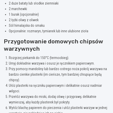
2 duże bataty lub słodkie ziemniaki
2 marchewki
1 burak (opcjonalnie)
2 łyżki oliwy z oliwek
Sól himalajska do smaku
Opcjonalnie: rozmaryn, tymianek lub inne ulubione zioła
Przygotowanie domowych chipsów
warzywnych
Rozgrzej piekarnik do 150°C (termoobieg).
Umyj dokładnie warzywa i osusz je ręcznikiem papierowym.
Przy pomocy mandoliny lub bardzo ostrego noża pokrój warzywa na
bardzo cienkie plasterki (im cieńsze, tym bardziej chrupiące będą
chipsy).
Ułóż plasterki na ręczniku papierowym i delikatnie osusz nadmiar
wilgoci.
Przełóż warzywa do miski, dodaj oliwę i przyprawy, delikatnie
wymieszaj, aby każdy plasterek był pokryty.
Wyłóż blachę papierem do pieczenia i ułóż plasterki warzyw w jednej