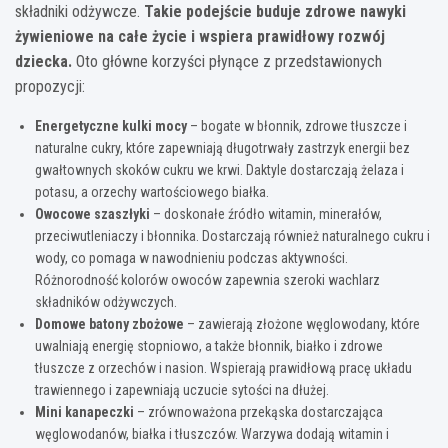
składniki odżywcze.
Takie podejście buduje zdrowe nawyki
żywieniowe na całe życie i wspiera prawidłowy rozwój
dziecka.
Oto główne korzyści płynące z przedstawionych
propozycji:
Energetyczne kulki mocy
– bogate w błonnik, zdrowe tłuszcze i
naturalne cukry, które zapewniają długotrwały zastrzyk energii bez
gwałtownych skoków cukru we krwi. Daktyle dostarczają żelaza i
potasu, a orzechy wartościowego białka.
Owocowe szaszłyki
– doskonałe źródło witamin, minerałów,
przeciwutleniaczy i błonnika. Dostarczają również naturalnego cukru i
wody, co pomaga w nawodnieniu podczas aktywności.
Różnorodność kolorów owoców zapewnia szeroki wachlarz
składników odżywczych.
Domowe batony zbożowe
– zawierają złożone węglowodany, które
uwalniają energię stopniowo, a także błonnik, białko i zdrowe
tłuszcze z orzechów i nasion. Wspierają prawidłową pracę układu
trawiennego i zapewniają uczucie sytości na dłużej.
Mini kanapeczki
– zrównoważona przekąska dostarczająca
węglowodanów, białka i tłuszczów. Warzywa dodają witamin i