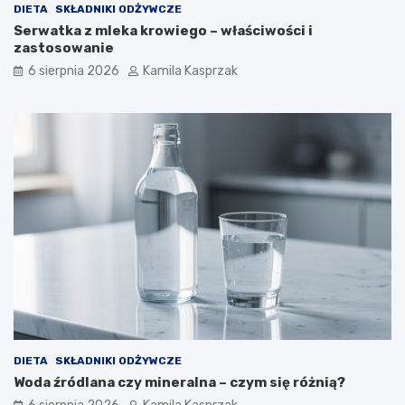
DIETA
SKŁADNIKI ODŻYWCZE
i
Serwatka z mleka krowiego – właściwości i
e
zastosowanie
c
z
6 sierpnia 2026
Kamila Kasprzak
n
e
d
l
a
z
d
r
o
w
i
a
?
DIETA
SKŁADNIKI ODŻYWCZE
Woda źródlana czy mineralna – czym się różnią?