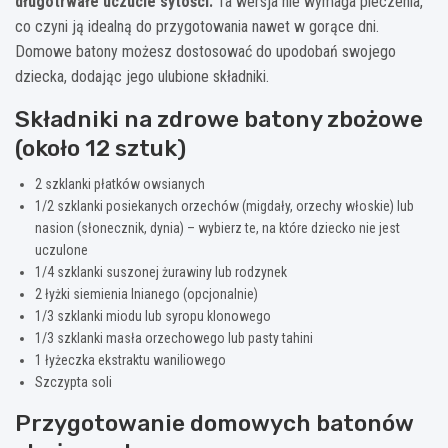
długotrwałe uczucie sytości.
Ta wersja nie wymaga pieczenia,
co czyni ją idealną do przygotowania nawet w gorące dni.
Domowe batony możesz dostosować do upodobań swojego
dziecka, dodając jego ulubione składniki.
Składniki na zdrowe batony zbożowe
(około 12 sztuk)
2 szklanki płatków owsianych
1/2 szklanki posiekanych orzechów (migdały, orzechy włoskie) lub
nasion (słonecznik, dynia) – wybierz te, na które dziecko nie jest
uczulone
1/4 szklanki suszonej żurawiny lub rodzynek
2 łyżki siemienia lnianego (opcjonalnie)
1/3 szklanki miodu lub syropu klonowego
1/3 szklanki masła orzechowego lub pasty tahini
1 łyżeczka ekstraktu waniliowego
Szczypta soli
Przygotowanie domowych batonów