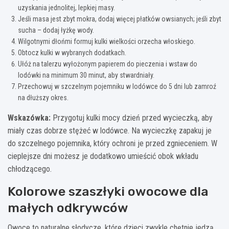
uzyskania jednolitej, lepkiej masy.
Jeśli masa jest zbyt mokra, dodaj więcej płatków owsianych; jeśli zbyt
sucha – dodaj łyżkę wody.
Wilgotnymi dłońmi formuj kulki wielkości orzecha włoskiego.
Obtocz kulki w wybranych dodatkach.
Ułóż na talerzu wyłożonym papierem do pieczenia i wstaw do
lodówki na minimum 30 minut, aby stwardniały.
Przechowuj w szczelnym pojemniku w lodówce do 5 dni lub zamroź
na dłuższy okres.
Wskazówka:
Przygotuj kulki mocy dzień przed wycieczką, aby
miały czas dobrze stężeć w lodówce. Na wycieczkę zapakuj je
do szczelnego pojemnika, który ochroni je przed zgnieceniem. W
cieplejsze dni możesz je dodatkowo umieścić obok wkładu
chłodzącego.
Kolorowe szaszłyki owocowe dla
małych odkrywców
Owoce to naturalne słodycze, które dzieci zwykle chętnie jedzą.