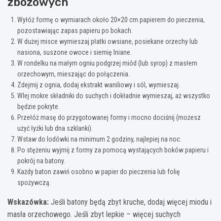
zbożowych
Wyłóż formę o wymiarach około 20×20 cm papierem do pieczenia,
pozostawiając zapas papieru po bokach.
W dużej misce wymieszaj płatki owsiane, posiekane orzechy lub
nasiona, suszone owoce i siemię lniane.
W rondelku na małym ogniu podgrzej miód (lub syrop) z masłem
orzechowym, mieszając do połączenia.
Zdejmij z ognia, dodaj ekstrakt waniliowy i sól, wymieszaj.
Wlej mokre składniki do suchych i dokładnie wymieszaj, aż wszystko
będzie pokryte.
Przełóż masę do przygotowanej formy i mocno dociśnij (możesz
użyć łyżki lub dna szklanki).
Wstaw do lodówki na minimum 2 godziny, najlepiej na noc.
Po stężeniu wyjmij z formy za pomocą wystających boków papieru i
pokrój na batony.
Każdy baton zawiń osobno w papier do pieczenia lub folię
spożywczą.
Wskazówka:
Jeśli batony będą zbyt kruche, dodaj więcej miodu i
masła orzechowego. Jeśli zbyt lepkie – więcej suchych