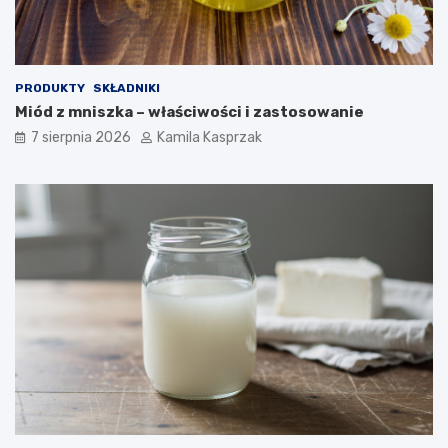
ł
e
o
t
w
y
i
k
n
e
PRODUKTY
SKŁADNIKI
y
t
Miód z mniszka – właściwości i zastosowanie
o
7 sierpnia 2026
Kamila Kasprzak
g
e
n
i
c
z
n
e
j
j
e
s
t
b
e
z
p