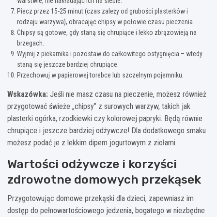
warstwie, nie nakładając ich na siebie.
Piecz przez 15-25 minut (czas zależy od grubości plasterków i
rodzaju warzywa), obracając chipsy w połowie czasu pieczenia.
Chipsy są gotowe, gdy staną się chrupiące i lekko zbrązowieją na
brzegach.
Wyjmij z piekarnika i pozostaw do całkowitego ostygnięcia – wtedy
staną się jeszcze bardziej chrupiące.
Przechowuj w papierowej torebce lub szczelnym pojemniku.
Wskazówka:
Jeśli nie masz czasu na pieczenie, możesz również
przygotować świeże „chipsy” z surowych warzyw, takich jak
plasterki ogórka, rzodkiewki czy kolorowej papryki. Będą równie
chrupiące i jeszcze bardziej odżywcze! Dla dodatkowego smaku
możesz podać je z lekkim dipem jogurtowym z ziołami.
Wartości odżywcze i korzyści
zdrowotne domowych przekąsek
Przygotowując domowe przekąski dla dzieci, zapewniasz im
dostęp do pełnowartościowego jedzenia, bogatego w niezbędne