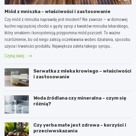
Miód z mniszka – właściwości i zastosowanie
Czy miód z mniszka naprawdę jest miodem? Nie zawsze — w domowej
kuchni najczęściej chodzi o gęsty syrop z kwiatów mniszka lekarskiego,
który smakiem i konsystencją przypomina miód pszczeli. To ważne
rozróżnienie, bo od niego zależą oczekiwania wobec działania, sposobu
użycia i trwałości produktu. Największa zaleta takiego syropu…
Czytaj dalej
Serwatka z mleka krowiego – właściwości
i zastosowanie
Woda źródlana czy mineralna – czym się
różnią?
Czy yerba mate jest zdrowa – korzyści i
przeciwwskazania