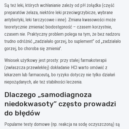
Są też leki, których wchłanianie zależy od pH żołądka (część
preparatów żelaza, niektóre leki przeciwgrzybicze, wybrane
antybiotyki, leki tarczycowe i inne). Zmiana kwasowości może
teoretycznie zmieniać biodostępność – czasem korzystnie,
czasem nie. Praktyczny problem polega na tym, że bez nadzoru
trudno odróżnić „zadziałało gorzej, bo suplement” od „zadziałało
gorzej, bo choroba się zmienia”.
Wniosek użytkowy jest prosty: przy stałej farmakoterapii
(zwłaszcza przewlekłej) dokładanie HCl warto omówić z
lekarzem lub farmaceutą, bo ryzyko dotyczy nie tylko działań
niepożądanych, ale też stabilności leczenia.
Dlaczego „samodiagnoza
niedokwasoty” często prowadzi
do błędów
Popularne testy domowe (np. reakcja na sodę oczyszczoną) są