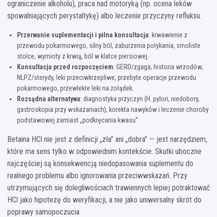
ograniczenie alkoholu), praca nad motoryką (np. ocena leków
spowalniających perystaltykę) albo leczenie przyczyny refluksu.
Przerwanie suplementacji i pilna konsultacja
: krwawienie z
przewodu pokarmowego, silny ból, zaburzenia połykania, smoliste
stolce, wymioty z krwią, ból w klatce piersiowej.
Konsultacja przed rozpoczęciem
: GERD/zgaga, historia wrzodów,
NLPZ/sterydy, leki przeciwkrzepliwe, przebyte operacje przewodu
pokarmowego, przewlekłe leki na żołądek.
Rozsądna alternatywa
: diagnostyka przyczyn (H. pylori, niedobory,
gastroskopia przy wskazaniach), korekta nawyków i leczenie choroby
podstawowej zamiast „podkręcania kwasu”.
Betaina HCl nie jest z definicji „zła” ani „dobra” — jest narzędziem,
które ma sens tylko w odpowiednim kontekście. Skutki uboczne
najczęściej są konsekwencją niedopasowania suplementu do
realnego problemu albo ignorowania przeciwwskazań. Przy
utrzymujących się dolegliwościach trawiennych lepiej potraktować
HCl jako hipotezę do weryfikacji, a nie jako uniwersalny skrót do
poprawy samopoczucia.