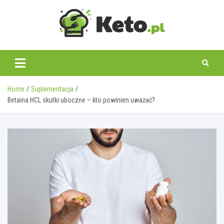
Skip
to
content
keto.pl
Home
Suplementacja
Betaina HCL skutki uboczne – kto powinien uważać?