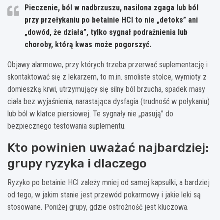
Pieczenie, ból w nadbrzuszu, nasilona zgaga lub ból
przy przełykaniu po betainie HCl
to nie „detoks” ani
„dowód, że działa”, tylko sygnał podrażnienia lub
choroby, którą kwas może pogorszyć.
Objawy alarmowe, przy których trzeba przerwać suplementację i
skontaktować się z lekarzem, to m.in. smoliste stolce, wymioty z
domieszką krwi, utrzymujący się silny ból brzucha, spadek masy
ciała bez wyjaśnienia, narastająca dysfagia (trudność w połykaniu)
lub ból w klatce piersiowej. Te sygnały nie „pasują” do
bezpiecznego testowania suplementu.
Kto powinien uważać najbardziej:
grupy ryzyka i dlaczego
Ryzyko po betainie HCl zależy mniej od samej kapsułki, a bardziej
od tego, w jakim stanie jest przewód pokarmowy i jakie leki są
stosowane. Poniżej grupy, gdzie ostrożność jest kluczowa.