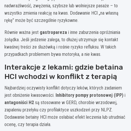
nadwrażliwość, zwężenia, szybsze lub wolniejsze pasaże – to
wszystko zmienia reakcję na kwas. Dodawanie HCl „na własną
rękę” może być szczególnie ryzykowne.
Równie ważna jest
gastropareza
i inne zaburzenia opróżniania
żołądka. Jeśli jedzenie zalega, to dłużej utrzymuje się kontakt
kwaśnej treści ze śluzówką i rośnie ryzyko refluksu. W takich
przypadkach problemem bywa motoryka, a nie kwas.
Interakcje z lekami: gdzie betaina
HCl wchodzi w konflikt z terapią
Najbardziej oczywisty konflikt dotyczy leków, których zadaniem
jest obniżenie kwasowości.
Inhibitory pompy protonowej (IPP)
i
antagoniści H2
są stosowane w GERD, chorobie wrzodowej,
zapaleniu przełyku czy profilaktyce uszkodzeń przy NLPZ.
Dodawanie betainy HCl może osłabiać efekt leczenia lub utrudniać
ocenę, czy terapia działa.