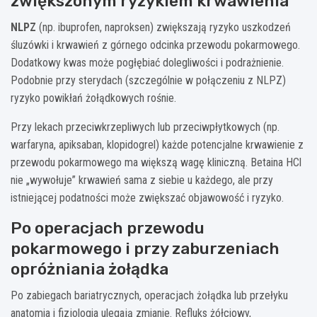
zwiększonym ryzykiem krwawienia
NLPZ
(np. ibuprofen, naproksen) zwiększają ryzyko uszkodzeń
śluzówki i krwawień z górnego odcinka przewodu pokarmowego.
Dodatkowy kwas może pogłębiać dolegliwości i podrażnienie.
Podobnie przy sterydach (szczególnie w połączeniu z NLPZ)
ryzyko powikłań żołądkowych rośnie.
Przy lekach przeciwkrzepliwych lub przeciwpłytkowych (np.
warfaryna, apiksaban, klopidogrel) każde potencjalne krwawienie z
przewodu pokarmowego ma większą wagę kliniczną. Betaina HCl
nie „wywołuje” krwawień sama z siebie u każdego, ale przy
istniejącej podatności może zwiększać objawowość i ryzyko.
Po operacjach przewodu
pokarmowego i przy zaburzeniach
opróżniania żołądka
Po zabiegach bariatrycznych, operacjach żołądka lub przełyku
anatomia i fizjologia ulegają zmianie. Refluks żółciowy,