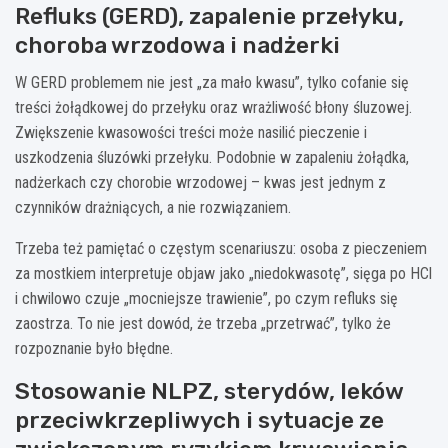
Refluks (GERD), zapalenie przełyku,
choroba wrzodowa i nadżerki
W GERD problemem nie jest „za mało kwasu”, tylko cofanie się
treści żołądkowej do przełyku oraz wrażliwość błony śluzowej.
Zwiększenie kwasowości treści może nasilić pieczenie i
uszkodzenia śluzówki przełyku. Podobnie w zapaleniu żołądka,
nadżerkach czy chorobie wrzodowej – kwas jest jednym z
czynników drażniących, a nie rozwiązaniem.
Trzeba też pamiętać o częstym scenariuszu: osoba z pieczeniem
za mostkiem interpretuje objaw jako „niedokwasotę”, sięga po HCl
i chwilowo czuje „mocniejsze trawienie”, po czym refluks się
zaostrza. To nie jest dowód, że trzeba „przetrwać”, tylko że
rozpoznanie było błędne.
Stosowanie NLPZ, sterydów, leków
przeciwkrzepliwych i sytuacje ze