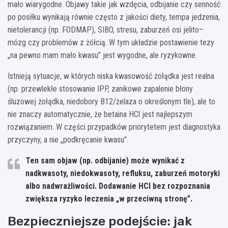
mało wiarygodne. Objawy takie jak wzdęcia, odbijanie czy senność
po posiłku wynikają równie często z jakości diety, tempa jedzenia,
nietolerancji (np. FODMAP), SIBO, stresu, zaburzeń osi jelito–
mózg czy problemów z żółcią. W tym układzie postawienie tezy
„na pewno mam mało kwasu” jest wygodne, ale ryzykowne.
Istnieją sytuacje, w których niska kwasowość żołądka jest realna
(np. przewlekłe stosowanie IPP, zanikowe zapalenie błony
śluzowej żołądka, niedobory B12/żelaza o określonym tle), ale to
nie znaczy automatycznie, że betaina HCl jest najlepszym
rozwiązaniem. W części przypadków priorytetem jest diagnostyka
przyczyny, a nie „podkręcanie kwasu”.
Ten sam objaw (np. odbijanie)
może wynikać z
nadkwasoty, niedokwasoty, refluksu, zaburzeń motoryki
albo nadwrażliwości. Dodawanie HCl bez rozpoznania
zwiększa ryzyko leczenia „w przeciwną stronę”.
Bezpieczniejsze podejście: jak