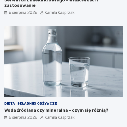
Serwatka z mleka krowiego – właściwości i
e
zastosowanie
c
z
6 sierpnia 2026
Kamila Kasprzak
n
e
d
l
a
z
d
r
o
w
i
a
?
DIETA
SKŁADNIKI ODŻYWCZE
Woda źródlana czy mineralna – czym się różnią?
6 sierpnia 2026
Kamila Kasprzak