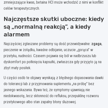
zmniejszające kwas, betaina HCl może wchodzić z nimi w konflikt
celów terapeutycznych.
Najczęstsze skutki uboczne: kiedy
są „normalną reakcją”, a kiedy
alarmem
Najczęściej zgłaszane problemy są dość przewidywalne:
zgaga
,
pieczenie w żołądku, kwaśne odbijanie, uczucie „gorąca” w
przełyku, nudności. Czasem pojawia się ból w nadbrzuszu lub
dyskomfort po połknięciu kapsułki, zwłaszcza gdy przyjęto ją na
zbyt mały posiłek.
U części osób te objawy wynikają z błędnego dopasowania dawki
do tolerancji lub z przyjmowania suplementu „na próbę” bez
jasnego wskazania. Bywa też, że symptomy ujawniają nie
niedokwasotę, lecz skłonność do refluksu, przepuklinę rozworu
przełykowego albo stan zapalny błony śluzowej.