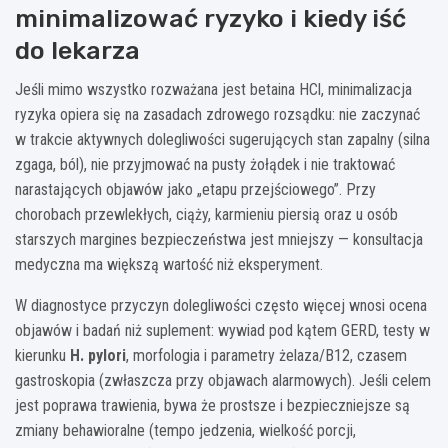
minimalizować ryzyko i kiedy iść
do lekarza
Jeśli mimo wszystko rozważana jest betaina HCl, minimalizacja
ryzyka opiera się na zasadach zdrowego rozsądku: nie zaczynać
w trakcie aktywnych dolegliwości sugerujących stan zapalny (silna
zgaga, ból), nie przyjmować na pusty żołądek i nie traktować
narastających objawów jako „etapu przejściowego”. Przy
chorobach przewlekłych, ciąży, karmieniu piersią oraz u osób
starszych margines bezpieczeństwa jest mniejszy — konsultacja
medyczna ma większą wartość niż eksperyment.
W diagnostyce przyczyn dolegliwości często więcej wnosi ocena
objawów i badań niż suplement: wywiad pod kątem GERD, testy w
kierunku
H. pylori
, morfologia i parametry żelaza/B12, czasem
gastroskopia (zwłaszcza przy objawach alarmowych). Jeśli celem
jest poprawa trawienia, bywa że prostsze i bezpieczniejsze są
zmiany behawioralne (tempo jedzenia, wielkość porcji,