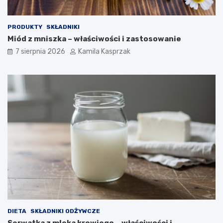
w
y
i
k
n
e
PRODUKTY
SKŁADNIKI
y
t
Miód z mniszka – właściwości i zastosowanie
o
7 sierpnia 2026
Kamila Kasprzak
g
e
n
i
c
z
n
e
j
j
e
s
t
b
e
z
p
DIETA
SKŁADNIKI ODŻYWCZE
i