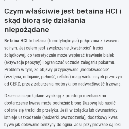
Czym właściwie jest betaina HCl i
skąd biorą się działania
niepożądane
Betaina HCl
to betaina (trimetyloglicyna) połączona z kwasem
solnym. Jej celem jest zwiększenie „kwaśności” treści
żołądkowej, co teoretycznie może wspierać trawienie białek
(aktywacja pepsyny) i ograniczać uczucie zalegania pokarmu.
Problem w tym, że objawy przypisywane „niedokwasocie”
(wzdęcia, odbijanie, pełność, refluks) mają wiele innych przyczyn:
od GERD, przez zaburzenia motoryki, po nadwrażliwość trzewną.
Działania niepożądane wynikają z prostego mechanizmu:
dostarczenie kwasu może podrażnić błonę śluzową lub nasilić
cofanie się treści do przełyku. Jeśli w żołądku lub dwunastnicy
istnieje uszkodzenie (nadżerki, owrzodzenia), dodatkowy kwas
bywa jak dolewanie benzyny do ognia. Jeśli przyjmowane są leki